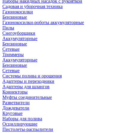
Наборы накидных насадок с рукояткой
Садовая и уборочная техника
Газонокосилки
Бензиновые
Газонокосилки-роботы аккумуляторные
Пилы
Снегоуборщики
Аккумуляторные
Бензиновые
Сетевые
Триммеры
Аккумуляторные
Бензиновые
Сетевые
Системы полива и орошения
Адаптеры и переходники
Адаптеры для шлангов
Коннекторы
Муфты соединительные
Разветвители
Дождеватели
Круговые
Наборы для полива
Осциллирующие
Пистолеты-распылители