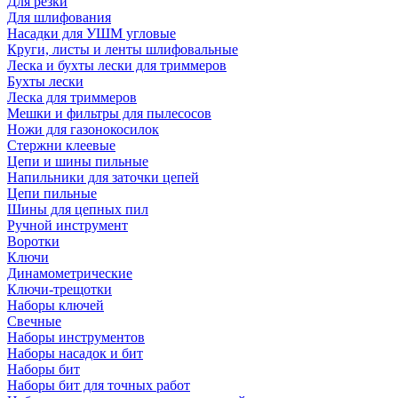
Для резки
Для шлифования
Насадки для УШМ угловые
Круги, листы и ленты шлифовальные
Леска и бухты лески для триммеров
Бухты лески
Леска для триммеров
Мешки и фильтры для пылесосов
Ножи для газонокосилок
Стержни клеевые
Цепи и шины пильные
Напильники для заточки цепей
Цепи пильные
Шины для цепных пил
Ручной инструмент
Воротки
Ключи
Динамометрические
Ключи-трещотки
Наборы ключей
Свечные
Наборы инструментов
Наборы насадок и бит
Наборы бит
Наборы бит для точных работ