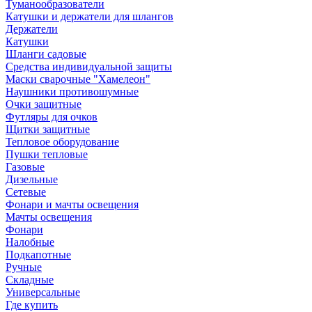
Туманообразователи
Катушки и держатели для шлангов
Держатели
Катушки
Шланги садовые
Средства индивидуальной защиты
Маски сварочные "Хамелеон"
Наушники противошумные
Очки защитные
Футляры для очков
Щитки защитные
Тепловое оборудование
Пушки тепловые
Газовые
Дизельные
Сетевые
Фонари и мачты освещения
Мачты освещения
Фонари
Налобные
Подкапотные
Ручные
Складные
Универсальные
Где купить