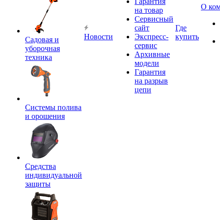
Гарантия
О ко
на товар
Сервисный
сайт
Где
Новости
Экспресс-
купить
Садовая и
сервис
уборочная
Архивные
техника
модели
Гарантия
на разрыв
цепи
Системы полива
и орошения
Средства
индивидуальной
защиты