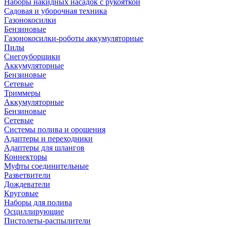
Наборы накидных насадок с рукояткой
Садовая и уборочная техника
Газонокосилки
Бензиновые
Газонокосилки-роботы аккумуляторные
Пилы
Снегоуборщики
Аккумуляторные
Бензиновые
Сетевые
Триммеры
Аккумуляторные
Бензиновые
Сетевые
Системы полива и орошения
Адаптеры и переходники
Адаптеры для шлангов
Коннекторы
Муфты соединительные
Разветвители
Дождеватели
Круговые
Наборы для полива
Осциллирующие
Пистолеты-распылители