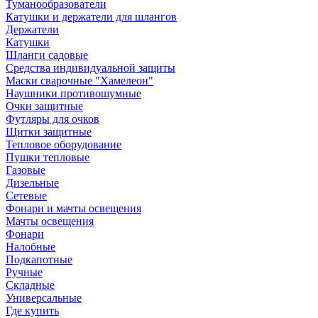
Туманообразователи
Катушки и держатели для шлангов
Держатели
Катушки
Шланги садовые
Средства индивидуальной защиты
Маски сварочные "Хамелеон"
Наушники противошумные
Очки защитные
Футляры для очков
Щитки защитные
Тепловое оборудование
Пушки тепловые
Газовые
Дизельные
Сетевые
Фонари и мачты освещения
Мачты освещения
Фонари
Налобные
Подкапотные
Ручные
Складные
Универсальные
Где купить