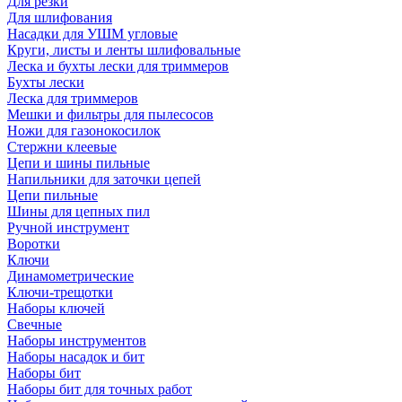
Для резки
Для шлифования
Насадки для УШМ угловые
Круги, листы и ленты шлифовальные
Леска и бухты лески для триммеров
Бухты лески
Леска для триммеров
Мешки и фильтры для пылесосов
Ножи для газонокосилок
Стержни клеевые
Цепи и шины пильные
Напильники для заточки цепей
Цепи пильные
Шины для цепных пил
Ручной инструмент
Воротки
Ключи
Динамометрические
Ключи-трещотки
Наборы ключей
Свечные
Наборы инструментов
Наборы насадок и бит
Наборы бит
Наборы бит для точных работ