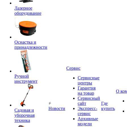
Лазерное
оборудование
Оснастка и
принадлежности
Сервис
Ручной
Сервисные
инструмент
центры
Гарантия
О ко
на товар
Сервисный
сайт
Где
Новости
Экспресс-
купить
Садовая и
сервис
уборочная
Архивные
техника
модели