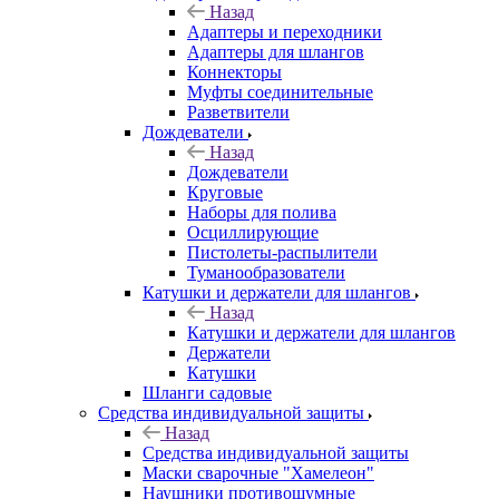
Назад
Адаптеры и переходники
Адаптеры для шлангов
Коннекторы
Муфты соединительные
Разветвители
Дождеватели
Назад
Дождеватели
Круговые
Наборы для полива
Осциллирующие
Пистолеты-распылители
Туманообразователи
Катушки и держатели для шлангов
Назад
Катушки и держатели для шлангов
Держатели
Катушки
Шланги садовые
Средства индивидуальной защиты
Назад
Средства индивидуальной защиты
Маски сварочные "Хамелеон"
Наушники противошумные