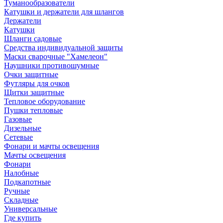
Туманообразователи
Катушки и держатели для шлангов
Держатели
Катушки
Шланги садовые
Средства индивидуальной защиты
Маски сварочные "Хамелеон"
Наушники противошумные
Очки защитные
Футляры для очков
Щитки защитные
Тепловое оборудование
Пушки тепловые
Газовые
Дизельные
Сетевые
Фонари и мачты освещения
Мачты освещения
Фонари
Налобные
Подкапотные
Ручные
Складные
Универсальные
Где купить