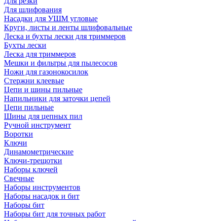
Для резки
Для шлифования
Насадки для УШМ угловые
Круги, листы и ленты шлифовальные
Леска и бухты лески для триммеров
Бухты лески
Леска для триммеров
Мешки и фильтры для пылесосов
Ножи для газонокосилок
Стержни клеевые
Цепи и шины пильные
Напильники для заточки цепей
Цепи пильные
Шины для цепных пил
Ручной инструмент
Воротки
Ключи
Динамометрические
Ключи-трещотки
Наборы ключей
Свечные
Наборы инструментов
Наборы насадок и бит
Наборы бит
Наборы бит для точных работ