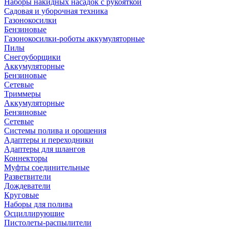
Наборы накидных насадок с рукояткой
Садовая и уборочная техника
Газонокосилки
Бензиновые
Газонокосилки-роботы аккумуляторные
Пилы
Снегоуборщики
Аккумуляторные
Бензиновые
Сетевые
Триммеры
Аккумуляторные
Бензиновые
Сетевые
Системы полива и орошения
Адаптеры и переходники
Адаптеры для шлангов
Коннекторы
Муфты соединительные
Разветвители
Дождеватели
Круговые
Наборы для полива
Осциллирующие
Пистолеты-распылители