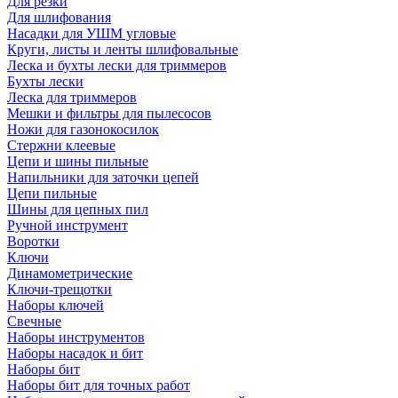
Для резки
Для шлифования
Насадки для УШМ угловые
Круги, листы и ленты шлифовальные
Леска и бухты лески для триммеров
Бухты лески
Леска для триммеров
Мешки и фильтры для пылесосов
Ножи для газонокосилок
Стержни клеевые
Цепи и шины пильные
Напильники для заточки цепей
Цепи пильные
Шины для цепных пил
Ручной инструмент
Воротки
Ключи
Динамометрические
Ключи-трещотки
Наборы ключей
Свечные
Наборы инструментов
Наборы насадок и бит
Наборы бит
Наборы бит для точных работ