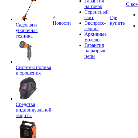
Гарантия
О ко
на товар
Сервисный
сайт
Где
Новости
Экспресс-
купить
Садовая и
сервис
уборочная
Архивные
техника
модели
Гарантия
на разрыв
цепи
Системы полива
и орошения
Средства
индивидуальной
защиты