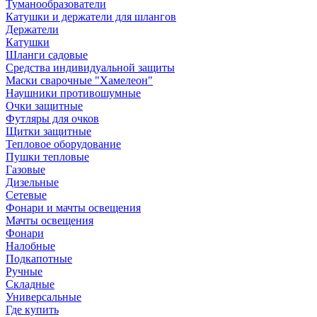
Туманообразователи
Катушки и держатели для шлангов
Держатели
Катушки
Шланги садовые
Средства индивидуальной защиты
Маски сварочные "Хамелеон"
Наушники противошумные
Очки защитные
Футляры для очков
Щитки защитные
Тепловое оборудование
Пушки тепловые
Газовые
Дизельные
Сетевые
Фонари и мачты освещения
Мачты освещения
Фонари
Налобные
Подкапотные
Ручные
Складные
Универсальные
Где купить