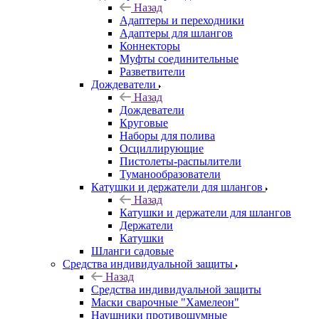
Назад
Адаптеры и переходники
Адаптеры для шлангов
Коннекторы
Муфты соединительные
Разветвители
Дождеватели
Назад
Дождеватели
Круговые
Наборы для полива
Осциллирующие
Пистолеты-распылители
Туманообразователи
Катушки и держатели для шлангов
Назад
Катушки и держатели для шлангов
Держатели
Катушки
Шланги садовые
Средства индивидуальной защиты
Назад
Средства индивидуальной защиты
Маски сварочные "Хамелеон"
Наушники противошумные