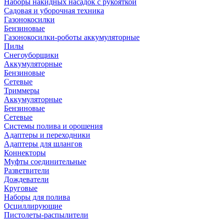
Наборы накидных насадок с рукояткой
Садовая и уборочная техника
Газонокосилки
Бензиновые
Газонокосилки-роботы аккумуляторные
Пилы
Снегоуборщики
Аккумуляторные
Бензиновые
Сетевые
Триммеры
Аккумуляторные
Бензиновые
Сетевые
Системы полива и орошения
Адаптеры и переходники
Адаптеры для шлангов
Коннекторы
Муфты соединительные
Разветвители
Дождеватели
Круговые
Наборы для полива
Осциллирующие
Пистолеты-распылители