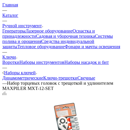
Главная
—
Каталог
—
Ручной инструмент
Генераторы
Лазерное оборудование
Оснастка и
принадлежности
Садовая и уборочная техника
Системы
полива и орошения
Средства индивидуальной
защиты
Тепловое оборудование
Фонари и мачты освещения
—
Ключи
Воротки
Наборы инструментов
Наборы насадок и бит
—
Наборы ключей
Динамометрические
Ключи-трещотки
Свечные
—
Набор торцевых головок с трещоткой и удлинителем
MAXPILER MXT-12-SET