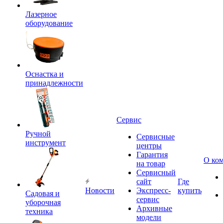
Лазерное
оборудование
Оснастка и
принадлежности
Сервис
Ручной
Сервисные
инструмент
центры
Гарантия
О ко
на товар
Сервисный
сайт
Где
Новости
Экспресс-
купить
Садовая и
сервис
уборочная
Архивные
техника
модели