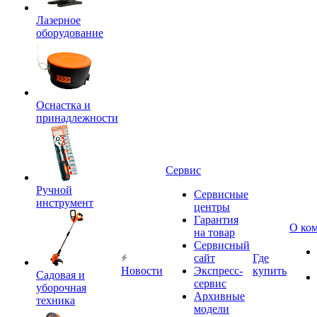
Лазерное
оборудование
Оснастка и
принадлежности
Сервис
Ручной
Сервисные
инструмент
центры
Гарантия
О ко
на товар
Сервисный
сайт
Где
Новости
Экспресс-
купить
Садовая и
сервис
уборочная
Архивные
техника
модели