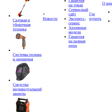
Гарантия
О ко
на товар
Сервисный
сайт
Где
Новости
Экспресс-
купить
Садовая и
сервис
уборочная
Архивные
техника
модели
Гарантия
на разрыв
цепи
Системы полива
и орошения
Средства
индивидуальной
защиты