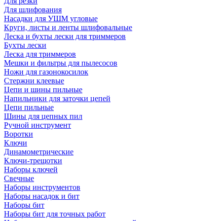
Для резки
Для шлифования
Насадки для УШМ угловые
Круги, листы и ленты шлифовальные
Леска и бухты лески для триммеров
Бухты лески
Леска для триммеров
Мешки и фильтры для пылесосов
Ножи для газонокосилок
Стержни клеевые
Цепи и шины пильные
Напильники для заточки цепей
Цепи пильные
Шины для цепных пил
Ручной инструмент
Воротки
Ключи
Динамометрические
Ключи-трещотки
Наборы ключей
Свечные
Наборы инструментов
Наборы насадок и бит
Наборы бит
Наборы бит для точных работ