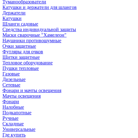
Туманообразователи
Катушки и держатели для шлангов
Держатели
Катушки
Шланги садовые
Средства индивидуальной защиты
Маски сварочные "Хамелеон"
Наушники противошумные
Очки защитные
Футляры для очков
Щитки защитные
Тепловое оборудование
Пушки тепловые
Газовые
Дизельные
Сетевые
Фонари и мачты освещения
Мачты освещения
Фонари
Налобные
Подкапотные
Ручные
Складные
Универсальные
Где купить