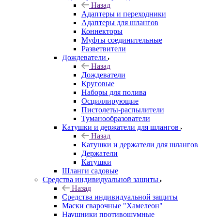
Назад
Адаптеры и переходники
Адаптеры для шлангов
Коннекторы
Муфты соединительные
Разветвители
Дождеватели
Назад
Дождеватели
Круговые
Наборы для полива
Осциллирующие
Пистолеты-распылители
Туманообразователи
Катушки и держатели для шлангов
Назад
Катушки и держатели для шлангов
Держатели
Катушки
Шланги садовые
Средства индивидуальной защиты
Назад
Средства индивидуальной защиты
Маски сварочные "Хамелеон"
Наушники противошумные