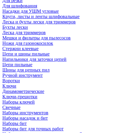
Для резки
Для шлифования
Насадки для УШМ угловые
Круги, листы и ленты шлифовальные
Леска и бухты лески для триммеров
Бухты лески
Леска для триммеров
Мешки и фильтры для пылесосов
Ножи для газонокосилок
Стержни клеевые
Цепи и шины пильные
Напильники для заточки цепей
Цепи пильные
Шины для цепных пил
Ручной инструмент
Воротки
Ключи
Динамометрические
Ключи-трещотки
Наборы ключей
Свечные
Наборы инструментов
Наборы насадок и бит
Наборы бит
Наборы бит для точных работ