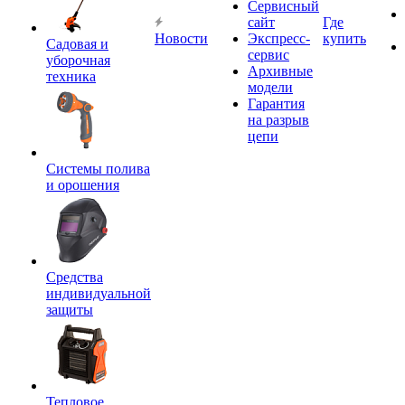
Сервисный
сайт
Где
Новости
Экспресс-
купить
Садовая и
сервис
уборочная
Архивные
техника
модели
Гарантия
на разрыв
цепи
Системы полива
и орошения
Средства
индивидуальной
защиты
Тепловое