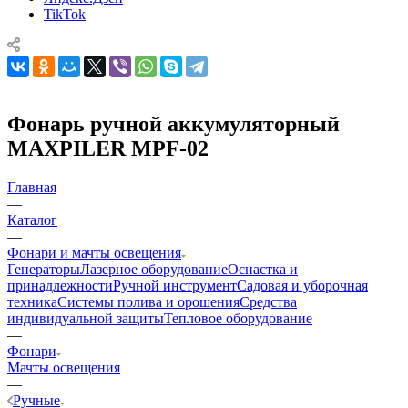
TikTok
Фонарь ручной аккумуляторный
MAXPILER MPF-02
Главная
—
Каталог
—
Фонари и мачты освещения
Генераторы
Лазерное оборудование
Оснастка и
принадлежности
Ручной инструмент
Садовая и уборочная
техника
Системы полива и орошения
Средства
индивидуальной защиты
Тепловое оборудование
—
Фонари
Мачты освещения
—
Ручные