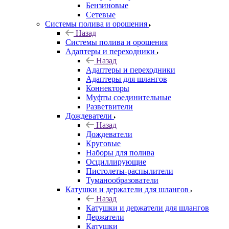
Бензиновые
Сетевые
Системы полива и орошения
Назад
Системы полива и орошения
Адаптеры и переходники
Назад
Адаптеры и переходники
Адаптеры для шлангов
Коннекторы
Муфты соединительные
Разветвители
Дождеватели
Назад
Дождеватели
Круговые
Наборы для полива
Осциллирующие
Пистолеты-распылители
Туманообразователи
Катушки и держатели для шлангов
Назад
Катушки и держатели для шлангов
Держатели
Катушки