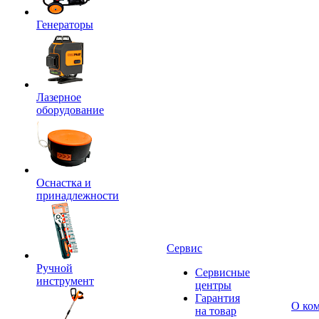
Генераторы
Лазерное
оборудование
Оснастка и
принадлежности
Сервис
Ручной
Сервисные
инструмент
центры
Гарантия
О ко
на товар