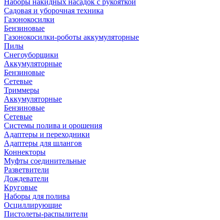
Наборы накидных насадок с рукояткой
Садовая и уборочная техника
Газонокосилки
Бензиновые
Газонокосилки-роботы аккумуляторные
Пилы
Снегоуборщики
Аккумуляторные
Бензиновые
Сетевые
Триммеры
Аккумуляторные
Бензиновые
Сетевые
Системы полива и орошения
Адаптеры и переходники
Адаптеры для шлангов
Коннекторы
Муфты соединительные
Разветвители
Дождеватели
Круговые
Наборы для полива
Осциллирующие
Пистолеты-распылители