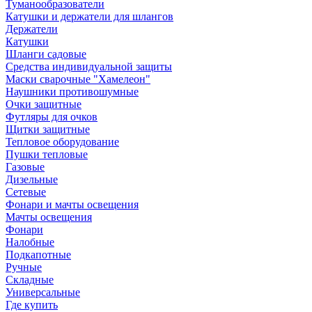
Туманообразователи
Катушки и держатели для шлангов
Держатели
Катушки
Шланги садовые
Средства индивидуальной защиты
Маски сварочные "Хамелеон"
Наушники противошумные
Очки защитные
Футляры для очков
Щитки защитные
Тепловое оборудование
Пушки тепловые
Газовые
Дизельные
Сетевые
Фонари и мачты освещения
Мачты освещения
Фонари
Налобные
Подкапотные
Ручные
Складные
Универсальные
Где купить