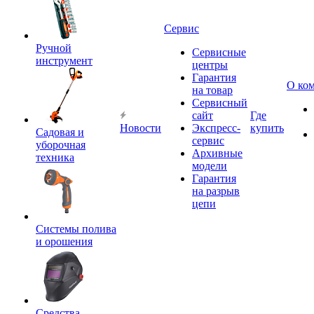
Сервис
Ручной
Сервисные
инструмент
центры
Гарантия
О ко
на товар
Сервисный
сайт
Где
Новости
Экспресс-
купить
Садовая и
сервис
уборочная
Архивные
техника
модели
Гарантия
на разрыв
цепи
Системы полива
и орошения
Средства