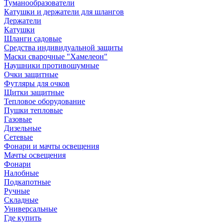
Туманообразователи
Катушки и держатели для шлангов
Держатели
Катушки
Шланги садовые
Средства индивидуальной защиты
Маски сварочные "Хамелеон"
Наушники противошумные
Очки защитные
Футляры для очков
Щитки защитные
Тепловое оборудование
Пушки тепловые
Газовые
Дизельные
Сетевые
Фонари и мачты освещения
Мачты освещения
Фонари
Налобные
Подкапотные
Ручные
Складные
Универсальные
Где купить