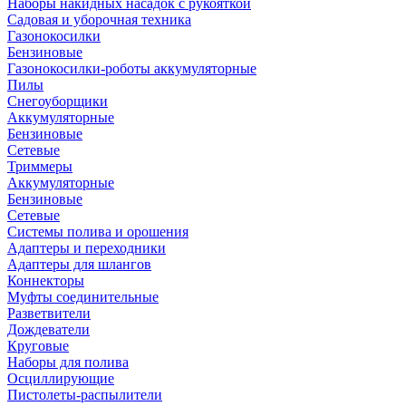
Наборы накидных насадок с рукояткой
Садовая и уборочная техника
Газонокосилки
Бензиновые
Газонокосилки-роботы аккумуляторные
Пилы
Снегоуборщики
Аккумуляторные
Бензиновые
Сетевые
Триммеры
Аккумуляторные
Бензиновые
Сетевые
Системы полива и орошения
Адаптеры и переходники
Адаптеры для шлангов
Коннекторы
Муфты соединительные
Разветвители
Дождеватели
Круговые
Наборы для полива
Осциллирующие
Пистолеты-распылители