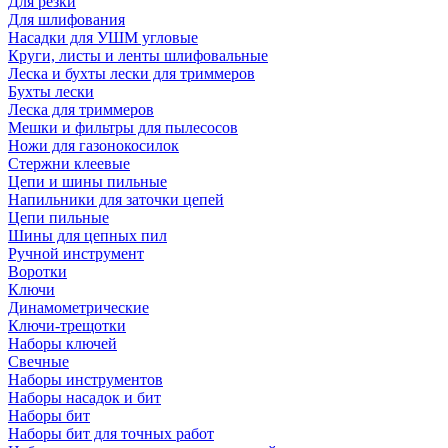
Для резки
Для шлифования
Насадки для УШМ угловые
Круги, листы и ленты шлифовальные
Леска и бухты лески для триммеров
Бухты лески
Леска для триммеров
Мешки и фильтры для пылесосов
Ножи для газонокосилок
Стержни клеевые
Цепи и шины пильные
Напильники для заточки цепей
Цепи пильные
Шины для цепных пил
Ручной инструмент
Воротки
Ключи
Динамометрические
Ключи-трещотки
Наборы ключей
Свечные
Наборы инструментов
Наборы насадок и бит
Наборы бит
Наборы бит для точных работ