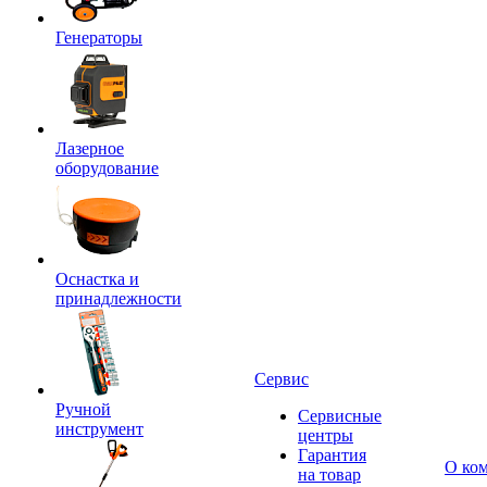
Генераторы
Лазерное
оборудование
Оснастка и
принадлежности
Сервис
Ручной
Сервисные
инструмент
центры
Гарантия
О ко
на товар