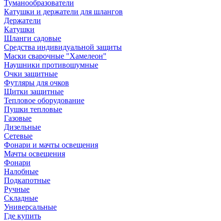
Туманообразователи
Катушки и держатели для шлангов
Держатели
Катушки
Шланги садовые
Средства индивидуальной защиты
Маски сварочные "Хамелеон"
Наушники противошумные
Очки защитные
Футляры для очков
Щитки защитные
Тепловое оборудование
Пушки тепловые
Газовые
Дизельные
Сетевые
Фонари и мачты освещения
Мачты освещения
Фонари
Налобные
Подкапотные
Ручные
Складные
Универсальные
Где купить