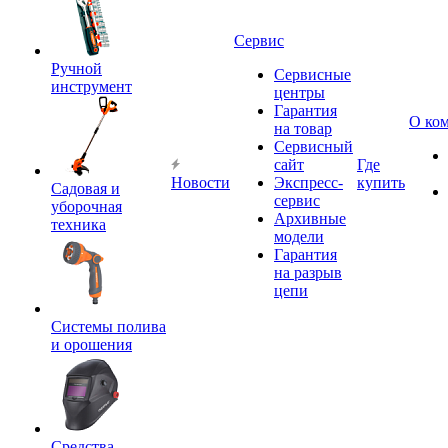
Сервис
Ручной
Сервисные
инструмент
центры
Гарантия
О ко
на товар
Сервисный
сайт
Где
Новости
Экспресс-
купить
Садовая и
сервис
уборочная
Архивные
техника
модели
Гарантия
на разрыв
цепи
Системы полива
и орошения
Средства