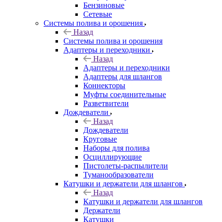
Бензиновые
Сетевые
Системы полива и орошения
Назад
Системы полива и орошения
Адаптеры и переходники
Назад
Адаптеры и переходники
Адаптеры для шлангов
Коннекторы
Муфты соединительные
Разветвители
Дождеватели
Назад
Дождеватели
Круговые
Наборы для полива
Осциллирующие
Пистолеты-распылители
Туманообразователи
Катушки и держатели для шлангов
Назад
Катушки и держатели для шлангов
Держатели
Катушки