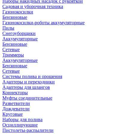
Наборы накидных насадок с рукояткой
Садовая и уборочная техника
Газонокосилки
Бензиновые
Газонокосилки-роботы аккумуляторные
Пилы
Снегоуборщики
Аккумуляторные
Бензиновые
Сетевые
Триммеры
Аккумуляторные
Бензиновые
Сетевые
Системы полива и орошения
Адаптеры и переходники
Адаптеры для шлангов
Коннекторы
Муфты соединительные
Разветвители
Дождеватели
Круговые
Наборы для полива
Осциллирующие
Пистолеты-распылители