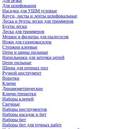
Для резки
Для шлифования
Насадки для УШМ угловые
Круги, листы и ленты шлифовальные
Леска и бухты лески для триммеров
Бухты лески
Леска для триммеров
Мешки и фильтры для пылесосов
Ножи для газонокосилок
Стержни клеевые
Цепи и шины пильные
Напильники для заточки цепей
Цепи пильные
Шины для цепных пил
Ручной инструмент
Воротки
Ключи
Динамометрические
Ключи-трещотки
Наборы ключей
Свечные
Наборы инструментов
Наборы насадок и бит
Наборы бит
Наборы бит для точных работ