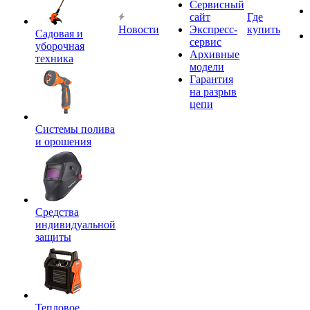
Сервисный
сайт
Где
Новости
Экспресс-
купить
Садовая и
сервис
уборочная
Архивные
техника
модели
Гарантия
на разрыв
цепи
Системы полива
и орошения
Средства
индивидуальной
защиты
Тепловое