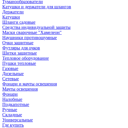
Туманообразователи
Катушки и держатели для шлангов
Держатели
Катушки
Шланги садовые
Средства индивидуальной защиты
Маски сварочные "Хамелеон"
Наушники противошумные
Очки защитные
Футляры для очков
Щитки защитные
Тепловое оборудование
Пушки тепловые
Газовые
Дизельные
Сетевые
Фонари и мачты освещения
Мачты освещения
Фонари
Налобные
Подкапотные
Ручные
Складные
Универсальные
Где купить