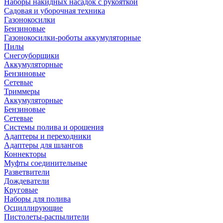
Наборы накидных насадок с рукояткой
Садовая и уборочная техника
Газонокосилки
Бензиновые
Газонокосилки-роботы аккумуляторные
Пилы
Снегоуборщики
Аккумуляторные
Бензиновые
Сетевые
Триммеры
Аккумуляторные
Бензиновые
Сетевые
Системы полива и орошения
Адаптеры и переходники
Адаптеры для шлангов
Коннекторы
Муфты соединительные
Разветвители
Дождеватели
Круговые
Наборы для полива
Осциллирующие
Пистолеты-распылители