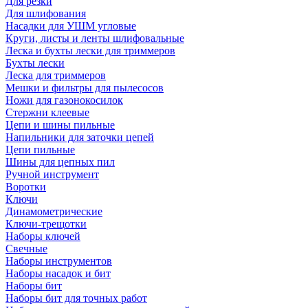
Для резки
Для шлифования
Насадки для УШМ угловые
Круги, листы и ленты шлифовальные
Леска и бухты лески для триммеров
Бухты лески
Леска для триммеров
Мешки и фильтры для пылесосов
Ножи для газонокосилок
Стержни клеевые
Цепи и шины пильные
Напильники для заточки цепей
Цепи пильные
Шины для цепных пил
Ручной инструмент
Воротки
Ключи
Динамометрические
Ключи-трещотки
Наборы ключей
Свечные
Наборы инструментов
Наборы насадок и бит
Наборы бит
Наборы бит для точных работ