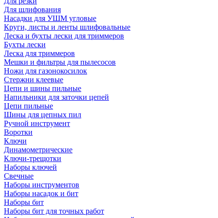
Для резки
Для шлифования
Насадки для УШМ угловые
Круги, листы и ленты шлифовальные
Леска и бухты лески для триммеров
Бухты лески
Леска для триммеров
Мешки и фильтры для пылесосов
Ножи для газонокосилок
Стержни клеевые
Цепи и шины пильные
Напильники для заточки цепей
Цепи пильные
Шины для цепных пил
Ручной инструмент
Воротки
Ключи
Динамометрические
Ключи-трещотки
Наборы ключей
Свечные
Наборы инструментов
Наборы насадок и бит
Наборы бит
Наборы бит для точных работ