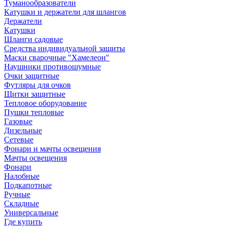
Туманообразователи
Катушки и держатели для шлангов
Держатели
Катушки
Шланги садовые
Средства индивидуальной защиты
Маски сварочные "Хамелеон"
Наушники противошумные
Очки защитные
Футляры для очков
Щитки защитные
Тепловое оборудование
Пушки тепловые
Газовые
Дизельные
Сетевые
Фонари и мачты освещения
Мачты освещения
Фонари
Налобные
Подкапотные
Ручные
Складные
Универсальные
Где купить