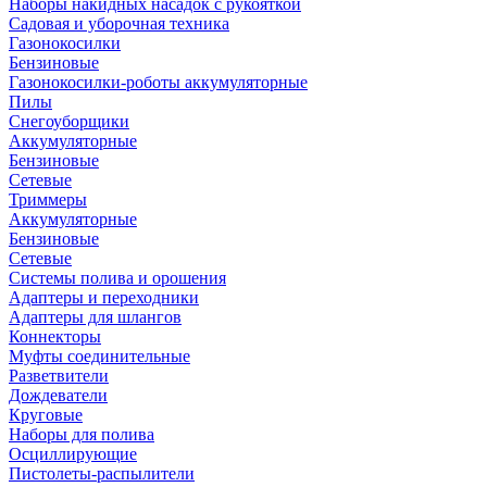
Наборы накидных насадок с рукояткой
Садовая и уборочная техника
Газонокосилки
Бензиновые
Газонокосилки-роботы аккумуляторные
Пилы
Снегоуборщики
Аккумуляторные
Бензиновые
Сетевые
Триммеры
Аккумуляторные
Бензиновые
Сетевые
Системы полива и орошения
Адаптеры и переходники
Адаптеры для шлангов
Коннекторы
Муфты соединительные
Разветвители
Дождеватели
Круговые
Наборы для полива
Осциллирующие
Пистолеты-распылители