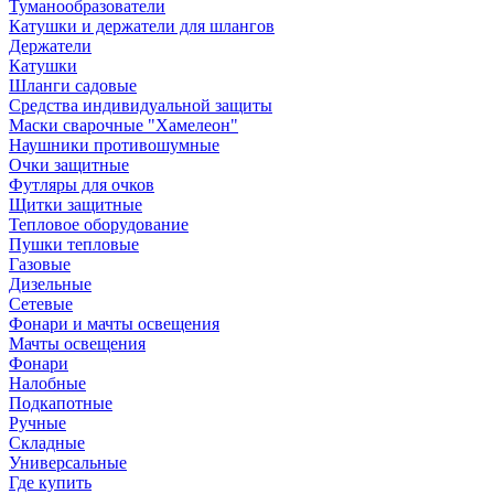
Туманообразователи
Катушки и держатели для шлангов
Держатели
Катушки
Шланги садовые
Средства индивидуальной защиты
Маски сварочные "Хамелеон"
Наушники противошумные
Очки защитные
Футляры для очков
Щитки защитные
Тепловое оборудование
Пушки тепловые
Газовые
Дизельные
Сетевые
Фонари и мачты освещения
Мачты освещения
Фонари
Налобные
Подкапотные
Ручные
Складные
Универсальные
Где купить