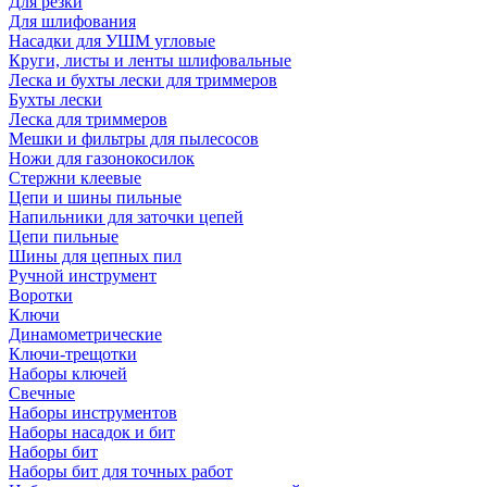
Для резки
Для шлифования
Насадки для УШМ угловые
Круги, листы и ленты шлифовальные
Леска и бухты лески для триммеров
Бухты лески
Леска для триммеров
Мешки и фильтры для пылесосов
Ножи для газонокосилок
Стержни клеевые
Цепи и шины пильные
Напильники для заточки цепей
Цепи пильные
Шины для цепных пил
Ручной инструмент
Воротки
Ключи
Динамометрические
Ключи-трещотки
Наборы ключей
Свечные
Наборы инструментов
Наборы насадок и бит
Наборы бит
Наборы бит для точных работ