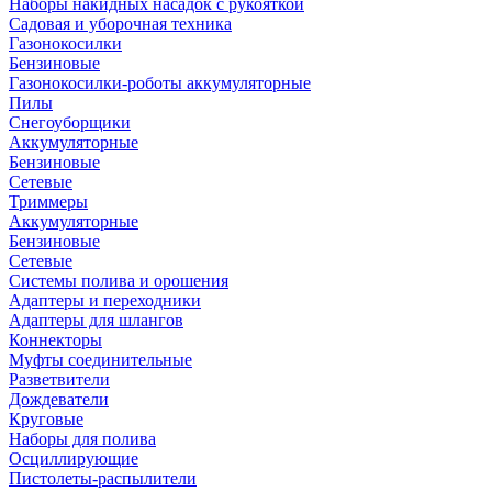
Наборы накидных насадок с рукояткой
Садовая и уборочная техника
Газонокосилки
Бензиновые
Газонокосилки-роботы аккумуляторные
Пилы
Снегоуборщики
Аккумуляторные
Бензиновые
Сетевые
Триммеры
Аккумуляторные
Бензиновые
Сетевые
Системы полива и орошения
Адаптеры и переходники
Адаптеры для шлангов
Коннекторы
Муфты соединительные
Разветвители
Дождеватели
Круговые
Наборы для полива
Осциллирующие
Пистолеты-распылители