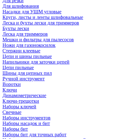
Для резки
Для шлифования
Насадки для УШМ угловые
Круги, листы и ленты шлифовальные
Леска и бухты лески для триммеров
Бухты лески
Леска для триммеров
Мешки и фильтры для пылесосов
Ножи для газонокосилок
Стержни клеевые
Цепи и шины пильные
Напильники для заточки цепей
Цепи пильные
Шины для цепных пил
Ручной инструмент
Воротки
Ключи
Динамометрические
Ключи-трещотки
Наборы ключей
Свечные
Наборы инструментов
Наборы насадок и бит
Наборы бит
Наборы бит для точных работ