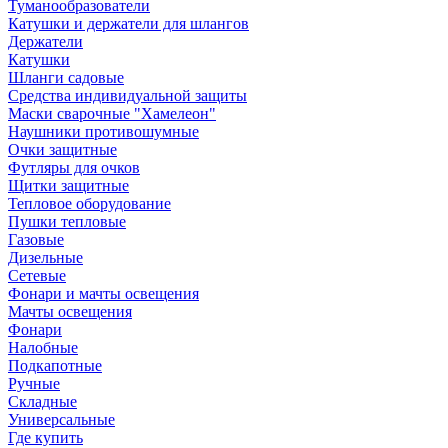
Туманообразователи
Катушки и держатели для шлангов
Держатели
Катушки
Шланги садовые
Средства индивидуальной защиты
Маски сварочные "Хамелеон"
Наушники противошумные
Очки защитные
Футляры для очков
Щитки защитные
Тепловое оборудование
Пушки тепловые
Газовые
Дизельные
Сетевые
Фонари и мачты освещения
Мачты освещения
Фонари
Налобные
Подкапотные
Ручные
Складные
Универсальные
Где купить