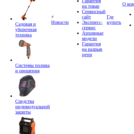
Гарантия
О ко
на товар
Сервисный
сайт
Где
Новости
Экспресс-
купить
Садовая и
сервис
уборочная
Архивные
техника
модели
Гарантия
на разрыв
цепи
Системы полива
и орошения
Средства
индивидуальной
защиты