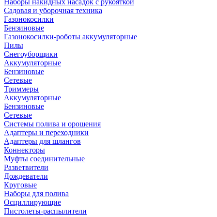
Наборы накидных насадок с рукояткой
Садовая и уборочная техника
Газонокосилки
Бензиновые
Газонокосилки-роботы аккумуляторные
Пилы
Снегоуборщики
Аккумуляторные
Бензиновые
Сетевые
Триммеры
Аккумуляторные
Бензиновые
Сетевые
Системы полива и орошения
Адаптеры и переходники
Адаптеры для шлангов
Коннекторы
Муфты соединительные
Разветвители
Дождеватели
Круговые
Наборы для полива
Осциллирующие
Пистолеты-распылители