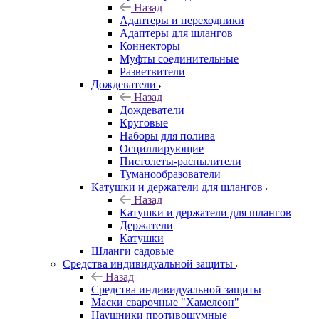
Назад
Адаптеры и переходники
Адаптеры для шлангов
Коннекторы
Муфты соединительные
Разветвители
Дождеватели
Назад
Дождеватели
Круговые
Наборы для полива
Осциллирующие
Пистолеты-распылители
Туманообразователи
Катушки и держатели для шлангов
Назад
Катушки и держатели для шлангов
Держатели
Катушки
Шланги садовые
Средства индивидуальной защиты
Назад
Средства индивидуальной защиты
Маски сварочные "Хамелеон"
Наушники противошумные