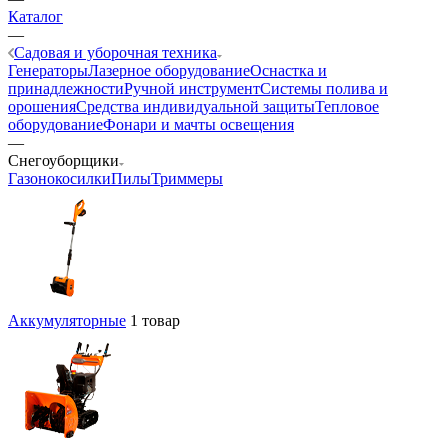
Каталог
—
Садовая и уборочная техника
Генераторы
Лазерное оборудование
Оснастка и
принадлежности
Ручной инструмент
Системы полива и
орошения
Средства индивидуальной защиты
Тепловое
оборудование
Фонари и мачты освещения
—
Снегоуборщики
Газонокосилки
Пилы
Триммеры
Аккумуляторные
1 товар