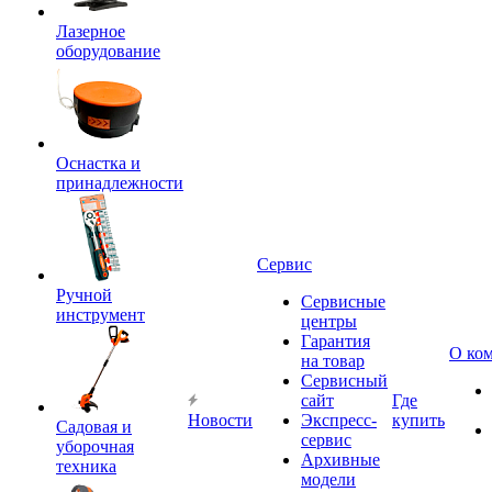
Лазерное
оборудование
Оснастка и
принадлежности
Сервис
Ручной
Сервисные
инструмент
центры
Гарантия
О ко
на товар
Сервисный
сайт
Где
Новости
Экспресс-
купить
Садовая и
сервис
уборочная
Архивные
техника
модели