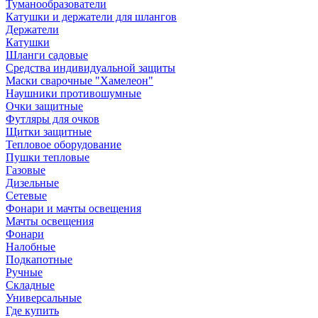
Туманообразователи
Катушки и держатели для шлангов
Держатели
Катушки
Шланги садовые
Средства индивидуальной защиты
Маски сварочные "Хамелеон"
Наушники противошумные
Очки защитные
Футляры для очков
Щитки защитные
Тепловое оборудование
Пушки тепловые
Газовые
Дизельные
Сетевые
Фонари и мачты освещения
Мачты освещения
Фонари
Налобные
Подкапотные
Ручные
Складные
Универсальные
Где купить