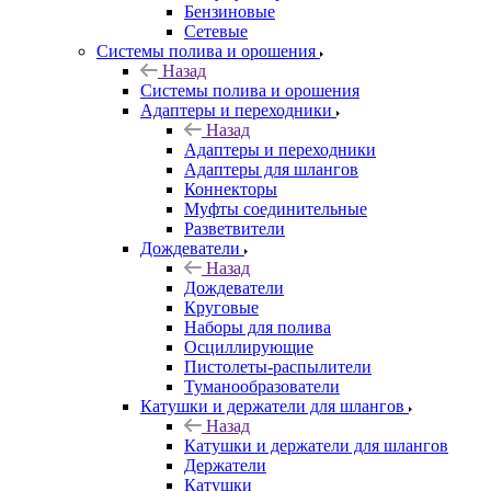
Бензиновые
Сетевые
Системы полива и орошения
Назад
Системы полива и орошения
Адаптеры и переходники
Назад
Адаптеры и переходники
Адаптеры для шлангов
Коннекторы
Муфты соединительные
Разветвители
Дождеватели
Назад
Дождеватели
Круговые
Наборы для полива
Осциллирующие
Пистолеты-распылители
Туманообразователи
Катушки и держатели для шлангов
Назад
Катушки и держатели для шлангов
Держатели
Катушки