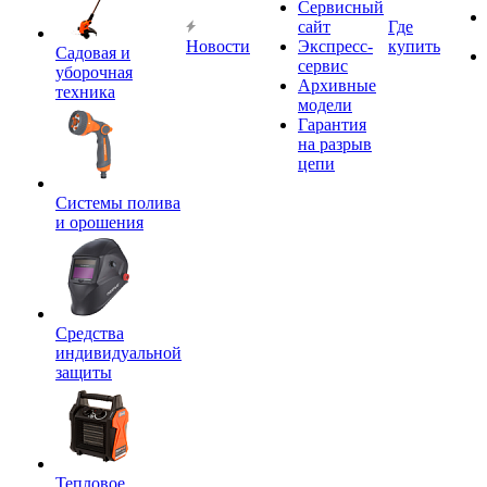
Сервисный
сайт
Где
Новости
Экспресс-
купить
Садовая и
сервис
уборочная
Архивные
техника
модели
Гарантия
на разрыв
цепи
Системы полива
и орошения
Средства
индивидуальной
защиты
Тепловое