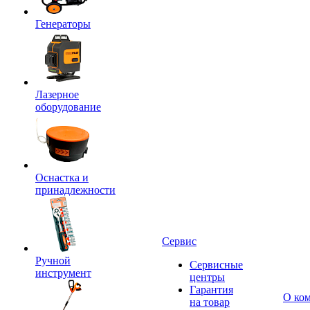
Генераторы
Лазерное
оборудование
Оснастка и
принадлежности
Сервис
Ручной
Сервисные
инструмент
центры
Гарантия
О ко
на товар