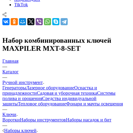
TikTok
Набор комбинированных ключей
MAXPILER MXT-8-SET
Главная
—
Каталог
—
Ручной инструмент
Генераторы
Лазерное оборудование
Оснастка и
принадлежности
Садовая и уборочная техника
Системы
полива и орошения
Средства индивидуальной
защиты
Тепловое оборудование
Фонари и мачты освещения
—
Ключи
Воротки
Наборы инструментов
Наборы насадок и бит
—
Наборы ключей