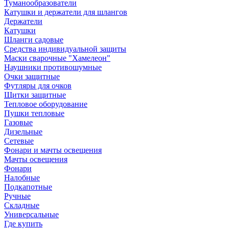
Туманообразователи
Катушки и держатели для шлангов
Держатели
Катушки
Шланги садовые
Средства индивидуальной защиты
Маски сварочные "Хамелеон"
Наушники противошумные
Очки защитные
Футляры для очков
Щитки защитные
Тепловое оборудование
Пушки тепловые
Газовые
Дизельные
Сетевые
Фонари и мачты освещения
Мачты освещения
Фонари
Налобные
Подкапотные
Ручные
Складные
Универсальные
Где купить