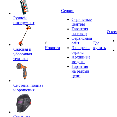
Сервис
Ручной
Сервисные
инструмент
центры
Гарантия
О ко
на товар
Сервисный
сайт
Где
Новости
Экспресс-
купить
Садовая и
сервис
уборочная
Архивные
техника
модели
Гарантия
на разрыв
цепи
Системы полива
и орошения
Средства