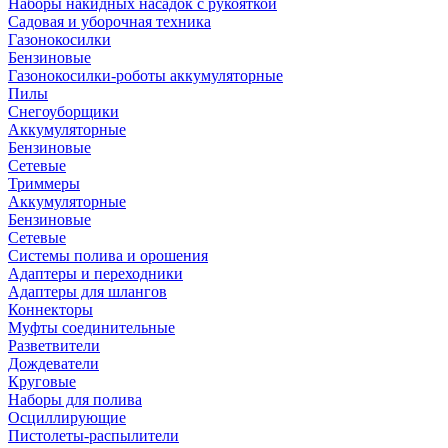
Наборы накидных насадок с рукояткой
Садовая и уборочная техника
Газонокосилки
Бензиновые
Газонокосилки-роботы аккумуляторные
Пилы
Снегоуборщики
Аккумуляторные
Бензиновые
Сетевые
Триммеры
Аккумуляторные
Бензиновые
Сетевые
Системы полива и орошения
Адаптеры и переходники
Адаптеры для шлангов
Коннекторы
Муфты соединительные
Разветвители
Дождеватели
Круговые
Наборы для полива
Осциллирующие
Пистолеты-распылители