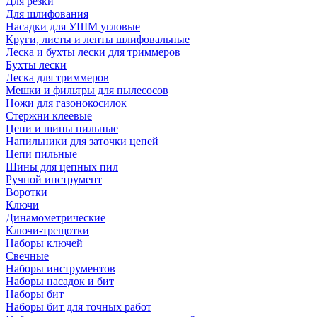
Для резки
Для шлифования
Насадки для УШМ угловые
Круги, листы и ленты шлифовальные
Леска и бухты лески для триммеров
Бухты лески
Леска для триммеров
Мешки и фильтры для пылесосов
Ножи для газонокосилок
Стержни клеевые
Цепи и шины пильные
Напильники для заточки цепей
Цепи пильные
Шины для цепных пил
Ручной инструмент
Воротки
Ключи
Динамометрические
Ключи-трещотки
Наборы ключей
Свечные
Наборы инструментов
Наборы насадок и бит
Наборы бит
Наборы бит для точных работ