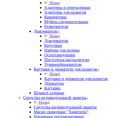
Назад
Адаптеры и переходники
Адаптеры для шлангов
Коннекторы
Муфты соединительные
Разветвители
Дождеватели
Назад
Дождеватели
Круговые
Наборы для полива
Осциллирующие
Пистолеты-распылители
Туманообразователи
Катушки и держатели для шлангов
Назад
Катушки и держатели для шлангов
Держатели
Катушки
Шланги садовые
Средства индивидуальной защиты
Назад
Средства индивидуальной защиты
Маски сварочные "Хамелеон"
Наушники противошумные