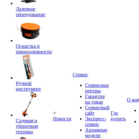
Лазерное
оборудование
Оснастка и
принадлежности
Сервис
Ручной
Сервисные
инструмент
центры
Гарантия
О ко
на товар
Сервисный
сайт
Где
Новости
Экспресс-
купить
Садовая и
сервис
уборочная
Архивные
техника
модели