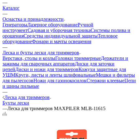
—
Каталог
—
Оснастка и принадлежности
Генераторы
Лазерное оборудование
Ручной
инструмент
Садовая и уборочная техника
Системы полива и
орошения
Средства индивидуальной защиты
Тепловое
оборудование
Фонари и мачты освещения
—
Леска и бухты лески для триммеров
Верстаки, столы и козлы
Головки триммерные
Держатели и
зажимы для сварочных аппаратов
Диски для заточки
цепей
Диски и ножи для триммеров
Кожухи защитные для
УШМ
Круги, листы и ленты шлифовальные
Мешки и фильтры
для пылесосов
Ножи для газонокосилок
Стержни клеевые
Цепи
и шины пильные
—
Леска для триммеров
Бухты лески
—
Леска для триммеров MAXPILER MLB-11615