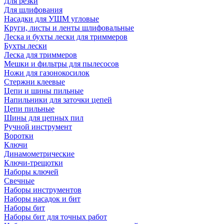
Для резки
Для шлифования
Насадки для УШМ угловые
Круги, листы и ленты шлифовальные
Леска и бухты лески для триммеров
Бухты лески
Леска для триммеров
Мешки и фильтры для пылесосов
Ножи для газонокосилок
Стержни клеевые
Цепи и шины пильные
Напильники для заточки цепей
Цепи пильные
Шины для цепных пил
Ручной инструмент
Воротки
Ключи
Динамометрические
Ключи-трещотки
Наборы ключей
Свечные
Наборы инструментов
Наборы насадок и бит
Наборы бит
Наборы бит для точных работ