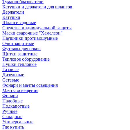
Туманообразователи
Катушки и держатели для шлангов
Держатели
Катушки
Шланги садовые
Средства индивидуальной защиты
Маски сварочные "Хамелеон"
Наушники противошумные
Очки защитные
Футляры для очков
Щитки защитные
Тепловое оборудование
Пушки тепловые
Газовые
Дизельные
Сетевые
Фонари и мачты освещения
Мачты освещения
Фонари
Налобные
Подкапотные
Ручные
Складные
Универсальные
Где купить