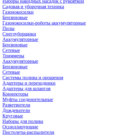
Наборы накидных насадок с рукояткой
Садовая и уборочная техника
Газонокосилки
Бензиновые
Газонокосилки-роботы аккумуляторные
Пилы
Снегоуборщики
Аккумуляторные
Бензиновые
Сетевые
Триммеры
Аккумуляторные
Бензиновые
Сетевые
Системы полива и орошения
Адаптеры и переходники
Адаптеры для шлангов
Коннекторы
Муфты соединительные
Разветвители
Дождеватели
Круговые
Наборы для полива
Осциллирующие
Пистолеты-распылители