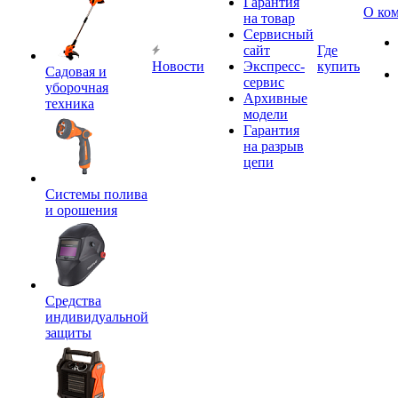
Гарантия
О ко
на товар
Сервисный
сайт
Где
Новости
Экспресс-
купить
Садовая и
сервис
уборочная
Архивные
техника
модели
Гарантия
на разрыв
цепи
Системы полива
и орошения
Средства
индивидуальной
защиты