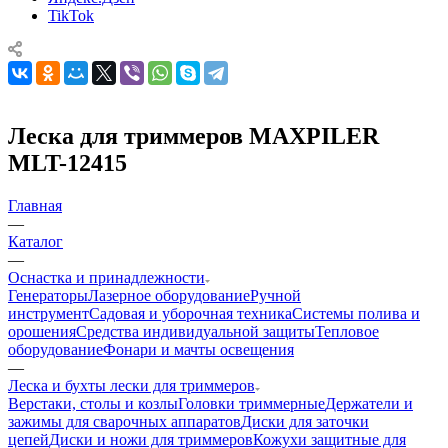
TikTok
Леска для триммеров MAXPILER
MLT-12415
Главная
—
Каталог
—
Оснастка и принадлежности
Генераторы
Лазерное оборудование
Ручной
инструмент
Садовая и уборочная техника
Системы полива и
орошения
Средства индивидуальной защиты
Тепловое
оборудование
Фонари и мачты освещения
—
Леска и бухты лески для триммеров
Верстаки, столы и козлы
Головки триммерные
Держатели и
зажимы для сварочных аппаратов
Диски для заточки
цепей
Диски и ножи для триммеров
Кожухи защитные для