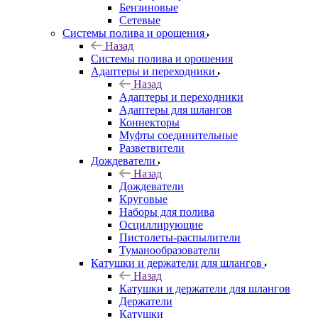
Бензиновые
Сетевые
Системы полива и орошения
Назад
Системы полива и орошения
Адаптеры и переходники
Назад
Адаптеры и переходники
Адаптеры для шлангов
Коннекторы
Муфты соединительные
Разветвители
Дождеватели
Назад
Дождеватели
Круговые
Наборы для полива
Осциллирующие
Пистолеты-распылители
Туманообразователи
Катушки и держатели для шлангов
Назад
Катушки и держатели для шлангов
Держатели
Катушки