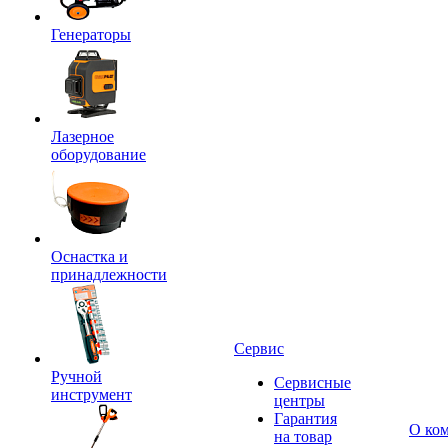
Генераторы
Лазерное
оборудование
Оснастка и
принадлежности
Сервис
Ручной
Сервисные
инструмент
центры
Гарантия
О ко
на товар