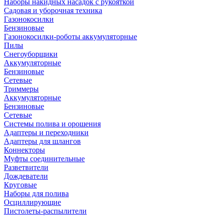
Наборы накидных насадок с рукояткой
Садовая и уборочная техника
Газонокосилки
Бензиновые
Газонокосилки-роботы аккумуляторные
Пилы
Снегоуборщики
Аккумуляторные
Бензиновые
Сетевые
Триммеры
Аккумуляторные
Бензиновые
Сетевые
Системы полива и орошения
Адаптеры и переходники
Адаптеры для шлангов
Коннекторы
Муфты соединительные
Разветвители
Дождеватели
Круговые
Наборы для полива
Осциллирующие
Пистолеты-распылители