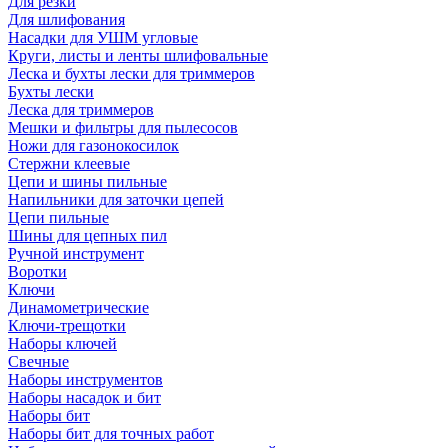
Для резки
Для шлифования
Насадки для УШМ угловые
Круги, листы и ленты шлифовальные
Леска и бухты лески для триммеров
Бухты лески
Леска для триммеров
Мешки и фильтры для пылесосов
Ножи для газонокосилок
Стержни клеевые
Цепи и шины пильные
Напильники для заточки цепей
Цепи пильные
Шины для цепных пил
Ручной инструмент
Воротки
Ключи
Динамометрические
Ключи-трещотки
Наборы ключей
Свечные
Наборы инструментов
Наборы насадок и бит
Наборы бит
Наборы бит для точных работ