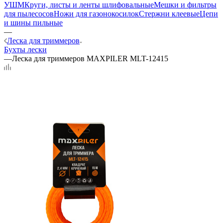
УШМ
Круги, листы и ленты шлифовальные
Мешки и фильтры
для пылесосов
Ножи для газонокосилок
Стержни клеевые
Цепи
и шины пильные
—
Леска для триммеров
Бухты лески
—
Леска для триммеров MAXPILER MLT-12415