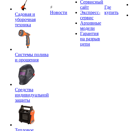
Сервисный
сайт
Где
Новости
Экспресс-
купить
Садовая и
сервис
уборочная
Архивные
техника
модели
Гарантия
на разрыв
цепи
Системы полива
и орошения
Средства
индивидуальной
защиты
Тепловое