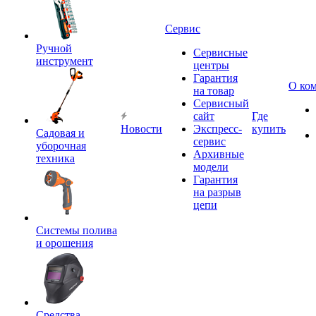
Сервис
Ручной
Сервисные
инструмент
центры
Гарантия
О ко
на товар
Сервисный
сайт
Где
Новости
Экспресс-
купить
Садовая и
сервис
уборочная
Архивные
техника
модели
Гарантия
на разрыв
цепи
Системы полива
и орошения
Средства