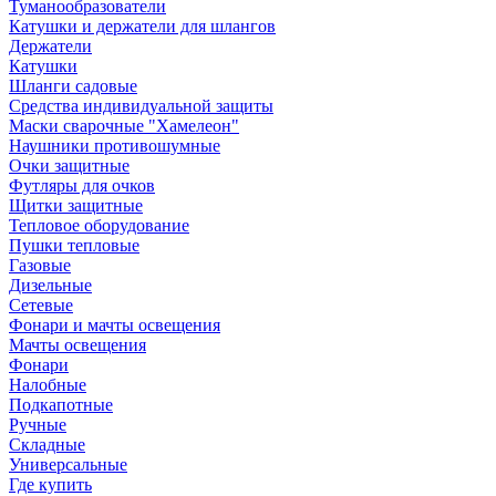
Туманообразователи
Катушки и держатели для шлангов
Держатели
Катушки
Шланги садовые
Средства индивидуальной защиты
Маски сварочные "Хамелеон"
Наушники противошумные
Очки защитные
Футляры для очков
Щитки защитные
Тепловое оборудование
Пушки тепловые
Газовые
Дизельные
Сетевые
Фонари и мачты освещения
Мачты освещения
Фонари
Налобные
Подкапотные
Ручные
Складные
Универсальные
Где купить