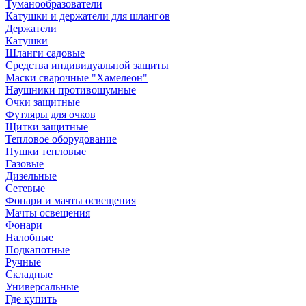
Туманообразователи
Катушки и держатели для шлангов
Держатели
Катушки
Шланги садовые
Средства индивидуальной защиты
Маски сварочные "Хамелеон"
Наушники противошумные
Очки защитные
Футляры для очков
Щитки защитные
Тепловое оборудование
Пушки тепловые
Газовые
Дизельные
Сетевые
Фонари и мачты освещения
Мачты освещения
Фонари
Налобные
Подкапотные
Ручные
Складные
Универсальные
Где купить