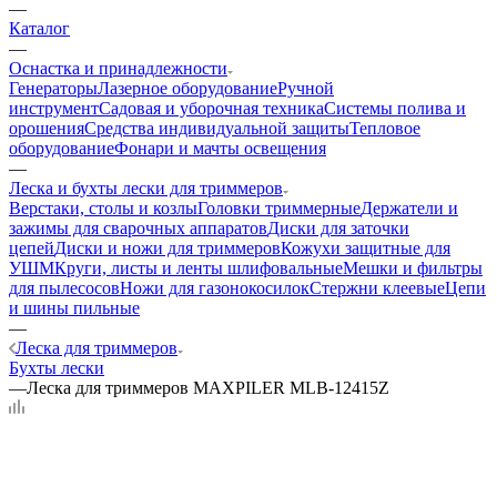
—
Каталог
—
Оснастка и принадлежности
Генераторы
Лазерное оборудование
Ручной
инструмент
Садовая и уборочная техника
Системы полива и
орошения
Средства индивидуальной защиты
Тепловое
оборудование
Фонари и мачты освещения
—
Леска и бухты лески для триммеров
Верстаки, столы и козлы
Головки триммерные
Держатели и
зажимы для сварочных аппаратов
Диски для заточки
цепей
Диски и ножи для триммеров
Кожухи защитные для
УШМ
Круги, листы и ленты шлифовальные
Мешки и фильтры
для пылесосов
Ножи для газонокосилок
Стержни клеевые
Цепи
и шины пильные
—
Леска для триммеров
Бухты лески
—
Леска для триммеров MAXPILER MLB-12415Z