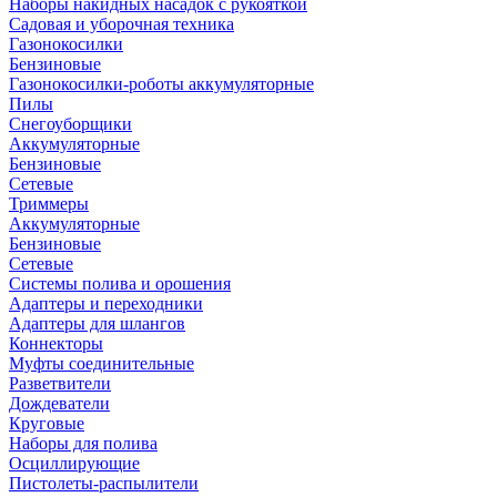
Наборы накидных насадок с рукояткой
Садовая и уборочная техника
Газонокосилки
Бензиновые
Газонокосилки-роботы аккумуляторные
Пилы
Снегоуборщики
Аккумуляторные
Бензиновые
Сетевые
Триммеры
Аккумуляторные
Бензиновые
Сетевые
Системы полива и орошения
Адаптеры и переходники
Адаптеры для шлангов
Коннекторы
Муфты соединительные
Разветвители
Дождеватели
Круговые
Наборы для полива
Осциллирующие
Пистолеты-распылители