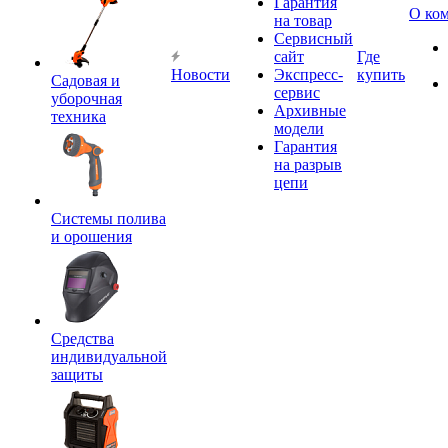
Гарантия
О ко
на товар
Сервисный
сайт
Где
Новости
Экспресс-
купить
Садовая и
сервис
уборочная
Архивные
техника
модели
Гарантия
на разрыв
цепи
Системы полива
и орошения
Средства
индивидуальной
защиты