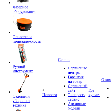
Лазерное
оборудование
Оснастка и
принадлежности
Сервис
Ручной
Сервисные
инструмент
центры
Гарантия
О ко
на товар
Сервисный
сайт
Где
Новости
Экспресс-
купить
Садовая и
сервис
уборочная
Архивные
техника
модели