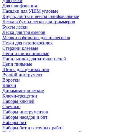
Для резки
Для шлифования
Насадки для УШМ угловые
Круги, листы и ленты шлифовальные
Леска и бухты лески для триммеров
Бухты лески
Леска для триммеров
Мешки и фильтры для пылесосов
Ножи для газонокосилок
Стержни клеевые
Цепи и шины пильные
Напильники для заточки цепей
Цепи пильные
Шины для цепных пил
Ручной инструмент
Воротки
Ключи
Динамометрические
Ключи-трещотки
Наборы ключей
Свечные
Наборы инструментов
Наборы насадок и бит
Наборы бит
Наборы бит для точных работ