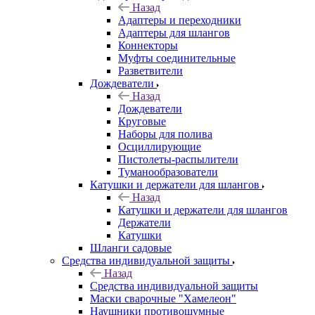
Назад
Адаптеры и переходники
Адаптеры для шлангов
Коннекторы
Муфты соединительные
Разветвители
Дождеватели
Назад
Дождеватели
Круговые
Наборы для полива
Осциллирующие
Пистолеты-распылители
Туманообразователи
Катушки и держатели для шлангов
Назад
Катушки и держатели для шлангов
Держатели
Катушки
Шланги садовые
Средства индивидуальной защиты
Назад
Средства индивидуальной защиты
Маски сварочные "Хамелеон"
Наушники противошумные