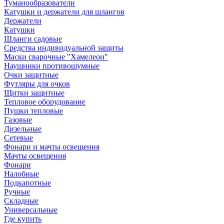
Туманообразователи
Катушки и держатели для шлангов
Держатели
Катушки
Шланги садовые
Средства индивидуальной защиты
Маски сварочные "Хамелеон"
Наушники противошумные
Очки защитные
Футляры для очков
Щитки защитные
Тепловое оборудование
Пушки тепловые
Газовые
Дизельные
Сетевые
Фонари и мачты освещения
Мачты освещения
Фонари
Налобные
Подкапотные
Ручные
Складные
Универсальные
Где купить