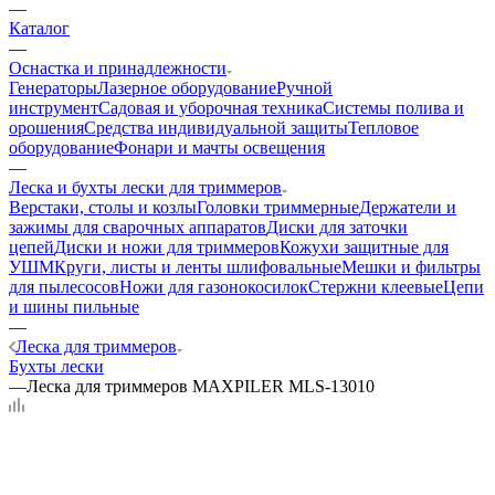
—
Каталог
—
Оснастка и принадлежности
Генераторы
Лазерное оборудование
Ручной
инструмент
Садовая и уборочная техника
Системы полива и
орошения
Средства индивидуальной защиты
Тепловое
оборудование
Фонари и мачты освещения
—
Леска и бухты лески для триммеров
Верстаки, столы и козлы
Головки триммерные
Держатели и
зажимы для сварочных аппаратов
Диски для заточки
цепей
Диски и ножи для триммеров
Кожухи защитные для
УШМ
Круги, листы и ленты шлифовальные
Мешки и фильтры
для пылесосов
Ножи для газонокосилок
Стержни клеевые
Цепи
и шины пильные
—
Леска для триммеров
Бухты лески
—
Леска для триммеров MAXPILER MLS-13010