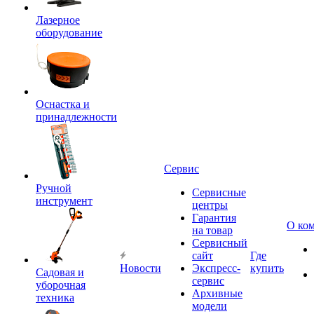
Лазерное
оборудование
Оснастка и
принадлежности
Сервис
Ручной
Сервисные
инструмент
центры
Гарантия
О ко
на товар
Сервисный
сайт
Где
Новости
Экспресс-
купить
Садовая и
сервис
уборочная
Архивные
техника
модели