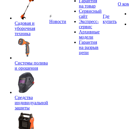
Гарантия
О ко
на товар
Сервисный
сайт
Где
Новости
Экспресс-
купить
Садовая и
сервис
уборочная
Архивные
техника
модели
Гарантия
на разрыв
цепи
Системы полива
и орошения
Средства
индивидуальной
защиты