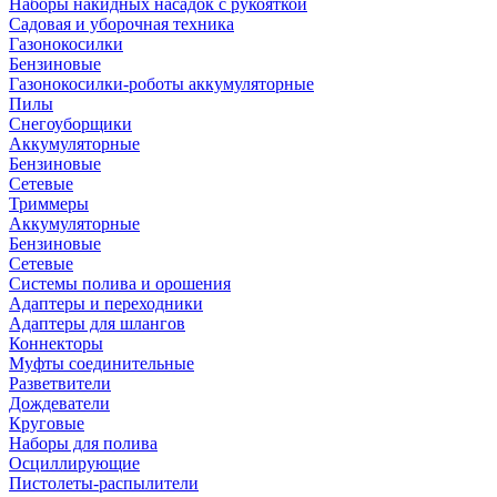
Наборы накидных насадок с рукояткой
Садовая и уборочная техника
Газонокосилки
Бензиновые
Газонокосилки-роботы аккумуляторные
Пилы
Снегоуборщики
Аккумуляторные
Бензиновые
Сетевые
Триммеры
Аккумуляторные
Бензиновые
Сетевые
Системы полива и орошения
Адаптеры и переходники
Адаптеры для шлангов
Коннекторы
Муфты соединительные
Разветвители
Дождеватели
Круговые
Наборы для полива
Осциллирующие
Пистолеты-распылители