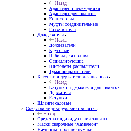
Назад
Адаптеры и переходники
Адаптеры для шлангов
Коннекторы
Муфты соединительные
Разветвители
Дождеватели
Назад
Дождеватели
Круговые
Наборы для полива
Осциллирующие
Пистолеты-распылители
Туманообразователи
Катушки и держатели для шлангов
Назад
Катушки и держатели для шлангов
Держатели
Катушки
Шланги садовые
Средства индивидуальной защиты
Назад
Средства индивидуальной защиты
Маски сварочные "Хамелеон"
Наушники противошумные