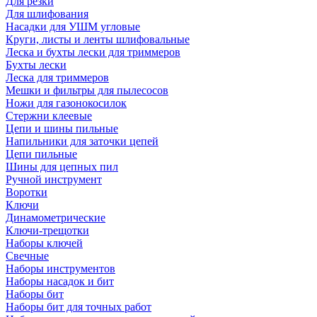
Для резки
Для шлифования
Насадки для УШМ угловые
Круги, листы и ленты шлифовальные
Леска и бухты лески для триммеров
Бухты лески
Леска для триммеров
Мешки и фильтры для пылесосов
Ножи для газонокосилок
Стержни клеевые
Цепи и шины пильные
Напильники для заточки цепей
Цепи пильные
Шины для цепных пил
Ручной инструмент
Воротки
Ключи
Динамометрические
Ключи-трещотки
Наборы ключей
Свечные
Наборы инструментов
Наборы насадок и бит
Наборы бит
Наборы бит для точных работ