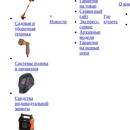
Гарантия
О ко
на товар
Сервисный
сайт
Где
Новости
Экспресс-
купить
Садовая и
сервис
уборочная
Архивные
техника
модели
Гарантия
на разрыв
цепи
Системы полива
и орошения
Средства
индивидуальной
защиты