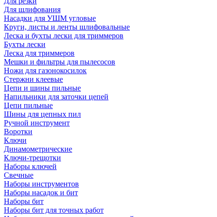
Для резки
Для шлифования
Насадки для УШМ угловые
Круги, листы и ленты шлифовальные
Леска и бухты лески для триммеров
Бухты лески
Леска для триммеров
Мешки и фильтры для пылесосов
Ножи для газонокосилок
Стержни клеевые
Цепи и шины пильные
Напильники для заточки цепей
Цепи пильные
Шины для цепных пил
Ручной инструмент
Воротки
Ключи
Динамометрические
Ключи-трещотки
Наборы ключей
Свечные
Наборы инструментов
Наборы насадок и бит
Наборы бит
Наборы бит для точных работ