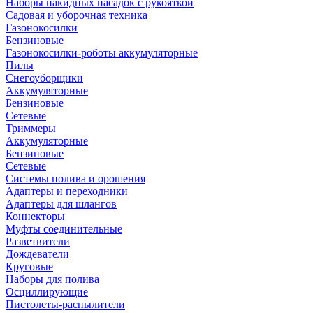
Наборы накидных насадок с рукояткой
Садовая и уборочная техника
Газонокосилки
Бензиновые
Газонокосилки-роботы аккумуляторные
Пилы
Снегоуборщики
Аккумуляторные
Бензиновые
Сетевые
Триммеры
Аккумуляторные
Бензиновые
Сетевые
Системы полива и орошения
Адаптеры и переходники
Адаптеры для шлангов
Коннекторы
Муфты соединительные
Разветвители
Дождеватели
Круговые
Наборы для полива
Осциллирующие
Пистолеты-распылители