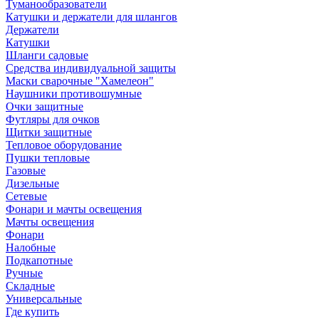
Туманообразователи
Катушки и держатели для шлангов
Держатели
Катушки
Шланги садовые
Средства индивидуальной защиты
Маски сварочные "Хамелеон"
Наушники противошумные
Очки защитные
Футляры для очков
Щитки защитные
Тепловое оборудование
Пушки тепловые
Газовые
Дизельные
Сетевые
Фонари и мачты освещения
Мачты освещения
Фонари
Налобные
Подкапотные
Ручные
Складные
Универсальные
Где купить