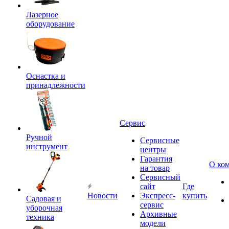
Лазерное
оборудование
Оснастка и
принадлежности
Сервис
Ручной
Сервисные
инструмент
центры
Гарантия
О ко
на товар
Сервисный
сайт
Где
Новости
Экспресс-
купить
Садовая и
сервис
уборочная
Архивные
техника
модели