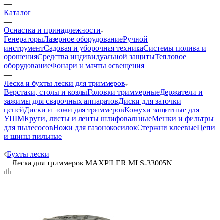
—
Каталог
—
Оснастка и принадлежности
Генераторы
Лазерное оборудование
Ручной
инструмент
Садовая и уборочная техника
Системы полива и
орошения
Средства индивидуальной защиты
Тепловое
оборудование
Фонари и мачты освещения
—
Леска и бухты лески для триммеров
Верстаки, столы и козлы
Головки триммерные
Держатели и
зажимы для сварочных аппаратов
Диски для заточки
цепей
Диски и ножи для триммеров
Кожухи защитные для
УШМ
Круги, листы и ленты шлифовальные
Мешки и фильтры
для пылесосов
Ножи для газонокосилок
Стержни клеевые
Цепи
и шины пильные
—
Бухты лески
—
Леска для триммеров MAXPILER MLS-33005N