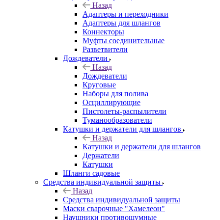
Назад
Адаптеры и переходники
Адаптеры для шлангов
Коннекторы
Муфты соединительные
Разветвители
Дождеватели
Назад
Дождеватели
Круговые
Наборы для полива
Осциллирующие
Пистолеты-распылители
Туманообразователи
Катушки и держатели для шлангов
Назад
Катушки и держатели для шлангов
Держатели
Катушки
Шланги садовые
Средства индивидуальной защиты
Назад
Средства индивидуальной защиты
Маски сварочные "Хамелеон"
Наушники противошумные