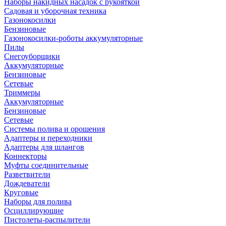
Наборы накидных насадок с рукояткой
Садовая и уборочная техника
Газонокосилки
Бензиновые
Газонокосилки-роботы аккумуляторные
Пилы
Снегоуборщики
Аккумуляторные
Бензиновые
Сетевые
Триммеры
Аккумуляторные
Бензиновые
Сетевые
Системы полива и орошения
Адаптеры и переходники
Адаптеры для шлангов
Коннекторы
Муфты соединительные
Разветвители
Дождеватели
Круговые
Наборы для полива
Осциллирующие
Пистолеты-распылители