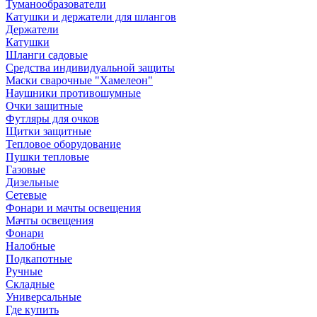
Туманообразователи
Катушки и держатели для шлангов
Держатели
Катушки
Шланги садовые
Средства индивидуальной защиты
Маски сварочные "Хамелеон"
Наушники противошумные
Очки защитные
Футляры для очков
Щитки защитные
Тепловое оборудование
Пушки тепловые
Газовые
Дизельные
Сетевые
Фонари и мачты освещения
Мачты освещения
Фонари
Налобные
Подкапотные
Ручные
Складные
Универсальные
Где купить