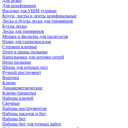
Для резки
Для шлифования
Насадки для УШМ угловые
Круги, листы и ленты шлифовальные
Леска и бухты лески для триммеров
Бухты лески
Леска для триммеров
Мешки и фильтры для пылесосов
Ножи для газонокосилок
Стержни клеевые
Цепи и шины пильные
Напильники для заточки цепей
Цепи пильные
Шины для цепных пил
Ручной инструмент
Воротки
Ключи
Динамометрические
Ключи-трещотки
Наборы ключей
Свечные
Наборы инструментов
Наборы насадок и бит
Наборы бит
Наборы бит для точных работ