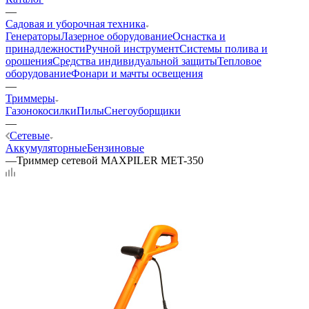
—
Садовая и уборочная техника
Генераторы
Лазерное оборудование
Оснастка и
принадлежности
Ручной инструмент
Системы полива и
орошения
Средства индивидуальной защиты
Тепловое
оборудование
Фонари и мачты освещения
—
Триммеры
Газонокосилки
Пилы
Снегоуборщики
—
Сетевые
Аккумуляторные
Бензиновые
—
Триммер сетевой MAXPILER MET-350