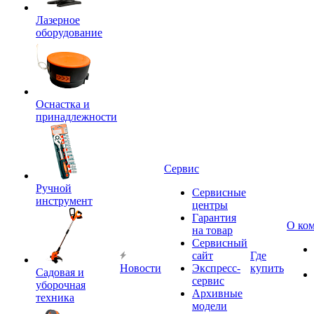
Лазерное
оборудование
Оснастка и
принадлежности
Сервис
Ручной
Сервисные
инструмент
центры
Гарантия
О ко
на товар
Сервисный
сайт
Где
Новости
Экспресс-
купить
Садовая и
сервис
уборочная
Архивные
техника
модели