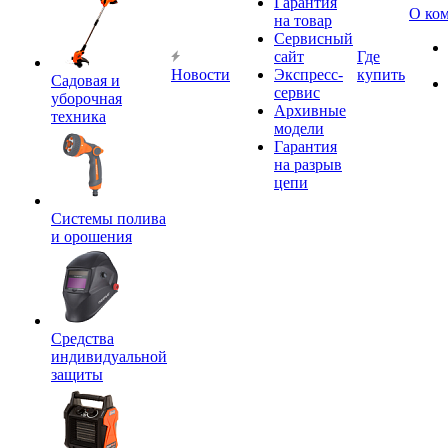
Гарантия
О ко
на товар
Сервисный
сайт
Где
Новости
Экспресс-
купить
Садовая и
сервис
уборочная
Архивные
техника
модели
Гарантия
на разрыв
цепи
Системы полива
и орошения
Средства
индивидуальной
защиты