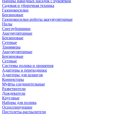
Наборы накидных насадок с рукояткой
Садовая и уборочная техника
Газонокосилки
Бензиновые
Газонокосилки-роботы аккумуляторные
Пилы
Снегоуборщики
Аккумуляторные
Бензиновые
Сетевые
Триммеры
Аккумуляторные
Бензиновые
Сетевые
Системы полива и орошения
Адаптеры и переходники
Адаптеры для шлангов
Коннекторы
Муфты соединительные
Разветвители
Дождеватели
Круговые
Наборы для полива
Осциллирующие
Пистолеты-распылители