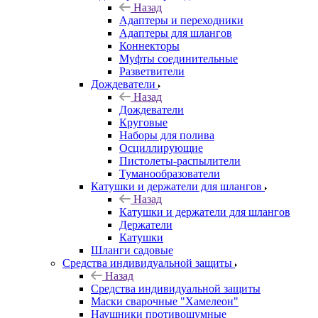
Назад
Адаптеры и переходники
Адаптеры для шлангов
Коннекторы
Муфты соединительные
Разветвители
Дождеватели
Назад
Дождеватели
Круговые
Наборы для полива
Осциллирующие
Пистолеты-распылители
Туманообразователи
Катушки и держатели для шлангов
Назад
Катушки и держатели для шлангов
Держатели
Катушки
Шланги садовые
Средства индивидуальной защиты
Назад
Средства индивидуальной защиты
Маски сварочные "Хамелеон"
Наушники противошумные