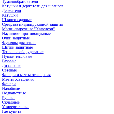
Туманообразователи
Катушки и держатели для шлангов
Держатели
Катушки
Шланги садовые
Средства индивидуальной защиты
Маски сварочные "Хамелеон"
Наушники противошумные
Очки защитные
Футляры для очков
Щитки защитные
Тепловое оборудование
Пушки тепловые
Газовые
Дизельные
Сетевые
Фонари и мачты освещения
Мачты освещения
Фонари
Налобные
Подкапотные
Ручные
Складные
Универсальные
Где купить