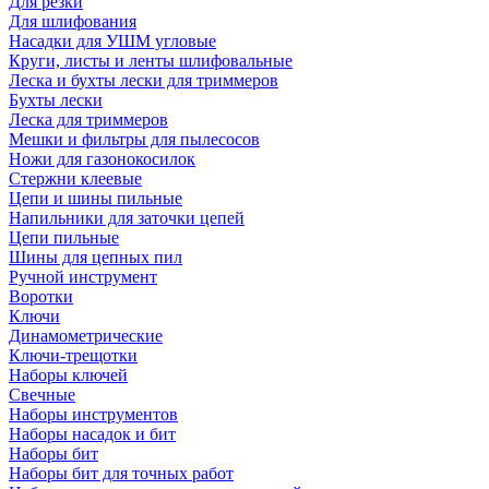
Для резки
Для шлифования
Насадки для УШМ угловые
Круги, листы и ленты шлифовальные
Леска и бухты лески для триммеров
Бухты лески
Леска для триммеров
Мешки и фильтры для пылесосов
Ножи для газонокосилок
Стержни клеевые
Цепи и шины пильные
Напильники для заточки цепей
Цепи пильные
Шины для цепных пил
Ручной инструмент
Воротки
Ключи
Динамометрические
Ключи-трещотки
Наборы ключей
Свечные
Наборы инструментов
Наборы насадок и бит
Наборы бит
Наборы бит для точных работ