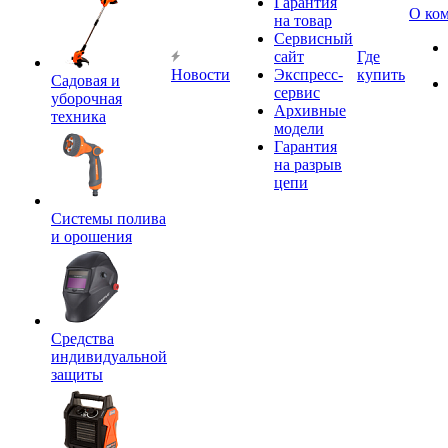
Гарантия
О ко
на товар
Сервисный
сайт
Где
Новости
Экспресс-
купить
Садовая и
сервис
уборочная
Архивные
техника
модели
Гарантия
на разрыв
цепи
Системы полива
и орошения
Средства
индивидуальной
защиты