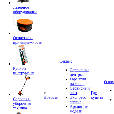
Лазерное
оборудование
Оснастка и
принадлежности
Сервис
Ручной
Сервисные
инструмент
центры
Гарантия
О ко
на товар
Сервисный
сайт
Где
Новости
Экспресс-
купить
Садовая и
сервис
уборочная
Архивные
техника
модели