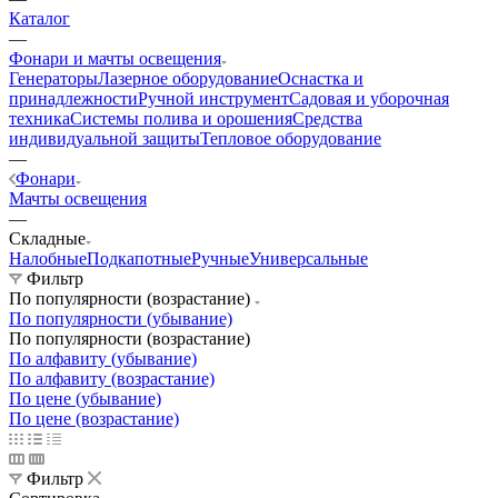
Каталог
—
Фонари и мачты освещения
Генераторы
Лазерное оборудование
Оснастка и
принадлежности
Ручной инструмент
Садовая и уборочная
техника
Системы полива и орошения
Средства
индивидуальной защиты
Тепловое оборудование
—
Фонари
Мачты освещения
—
Складные
Налобные
Подкапотные
Ручные
Универсальные
Фильтр
По популярности (возрастание)
По популярности (убывание)
По популярности (возрастание)
По алфавиту (убывание)
По алфавиту (возрастание)
По цене (убывание)
По цене (возрастание)
Фильтр