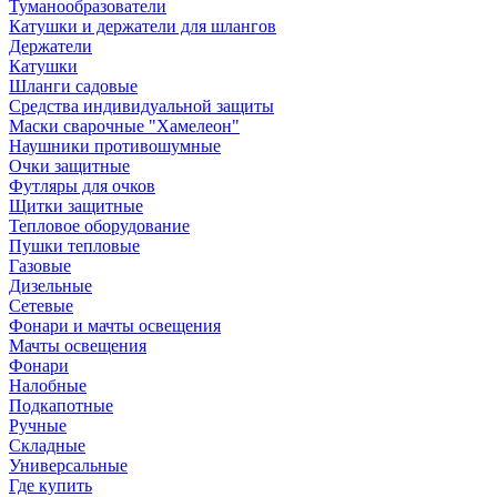
Туманообразователи
Катушки и держатели для шлангов
Держатели
Катушки
Шланги садовые
Средства индивидуальной защиты
Маски сварочные "Хамелеон"
Наушники противошумные
Очки защитные
Футляры для очков
Щитки защитные
Тепловое оборудование
Пушки тепловые
Газовые
Дизельные
Сетевые
Фонари и мачты освещения
Мачты освещения
Фонари
Налобные
Подкапотные
Ручные
Складные
Универсальные
Где купить