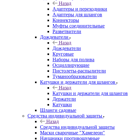
Назад
Адаптеры и переходники
Адаптеры для шлангов
Коннекторы
Муфты соединительные
Разветвители
Дождеватели
Назад
Дождеватели
Круговые
Наборы для полива
Осциллирующие
Пистолеты-распылители
Туманообразователи
Катушки и держатели для шлангов
Назад
Катушки и держатели для шлангов
Держатели
Катушки
Шланги садовые
Средства индивидуальной защиты
Назад
Средства индивидуальной защиты
Маски сварочные "Хамелеон"
Наушники противошумные