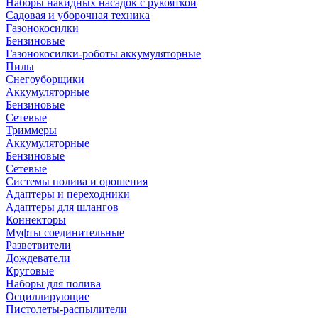
Наборы накидных насадок с рукояткой
Садовая и уборочная техника
Газонокосилки
Бензиновые
Газонокосилки-роботы аккумуляторные
Пилы
Снегоуборщики
Аккумуляторные
Бензиновые
Сетевые
Триммеры
Аккумуляторные
Бензиновые
Сетевые
Системы полива и орошения
Адаптеры и переходники
Адаптеры для шлангов
Коннекторы
Муфты соединительные
Разветвители
Дождеватели
Круговые
Наборы для полива
Осциллирующие
Пистолеты-распылители