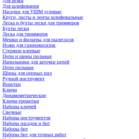
Для резки
Для шлифования
Насадки для УШМ угловые
Круги, листы и ленты шлифовальные
Леска и бухты лески для триммеров
Бухты лески
Леска для триммеров
Мешки и фильтры для пылесосов
Ножи для газонокосилок
Стержни клеевые
Цепи и шины пильные
Напильники для заточки цепей
Цепи пильные
Шины для цепных пил
Ручной инструмент
Воротки
Ключи
Динамометрические
Ключи-трещотки
Наборы ключей
Свечные
Наборы инструментов
Наборы насадок и бит
Наборы бит
Наборы бит для точных работ