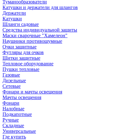
Туманообразователи
Катушки и держатели для шлангов
Держатели
Катушки
Шланги садовые
Средства индивидуальной защиты
Маски сварочные "Хамелеон"
Наушники противошумные
Очки защитные
Футляры для очков
Щитки защитные
Тепловое оборудование
Пушки тепловые
Газовые
Дизельные
Сетевые
Фонари и мачты освещения
Мачты освещения
Фонари
Налобные
Подкапотные
Ручные
Складные
Универсальные
Где купить