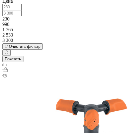
Цена
230
998
1 765
2 533
3 300
Очистить фильтр
Показать