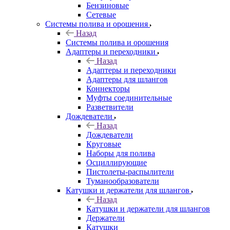
Бензиновые
Сетевые
Системы полива и орошения
Назад
Системы полива и орошения
Адаптеры и переходники
Назад
Адаптеры и переходники
Адаптеры для шлангов
Коннекторы
Муфты соединительные
Разветвители
Дождеватели
Назад
Дождеватели
Круговые
Наборы для полива
Осциллирующие
Пистолеты-распылители
Туманообразователи
Катушки и держатели для шлангов
Назад
Катушки и держатели для шлангов
Держатели
Катушки