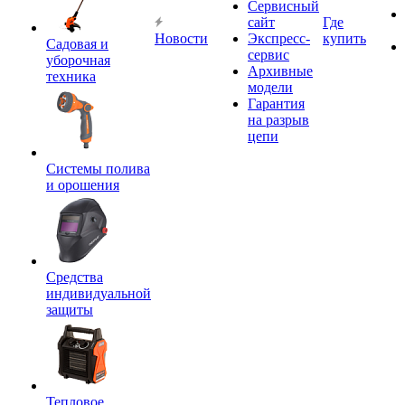
Сервисный
сайт
Где
Новости
Экспресс-
купить
Садовая и
сервис
уборочная
Архивные
техника
модели
Гарантия
на разрыв
цепи
Системы полива
и орошения
Средства
индивидуальной
защиты
Тепловое