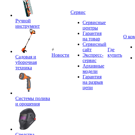
Сервис
Ручной
Сервисные
инструмент
центры
Гарантия
О ко
на товар
Сервисный
сайт
Где
Новости
Экспресс-
купить
Садовая и
сервис
уборочная
Архивные
техника
модели
Гарантия
на разрыв
цепи
Системы полива
и орошения
Средства