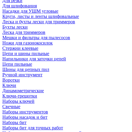
Для резки
Для шлифования
Насадки для УШМ угловые
Круги, листы и ленты шлифовальные
Леска и бухты лески для триммеров
Бухты лески
Леска для триммеров
Мешки и фильтры для пылесосов
Ножи для газонокосилок
Стержни клеевые
Цепи и шины пильные
Напильники для заточки цепей
Цепи пильные
Шины для цепных пил
Ручной инструмент
Воротки
Ключи
Динамометрические
Ключи-трещотки
Наборы ключей
Свечные
Наборы инструментов
Наборы насадок и бит
Наборы бит
Наборы бит для точных работ