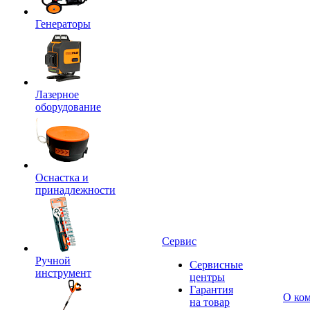
Генераторы
Лазерное
оборудование
Оснастка и
принадлежности
Сервис
Ручной
Сервисные
инструмент
центры
Гарантия
О ко
на товар