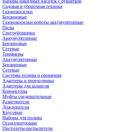
Наборы накидных насадок с рукояткой
Садовая и уборочная техника
Газонокосилки
Бензиновые
Газонокосилки-роботы аккумуляторные
Пилы
Снегоуборщики
Аккумуляторные
Бензиновые
Сетевые
Триммеры
Аккумуляторные
Бензиновые
Сетевые
Системы полива и орошения
Адаптеры и переходники
Адаптеры для шлангов
Коннекторы
Муфты соединительные
Разветвители
Дождеватели
Круговые
Наборы для полива
Осциллирующие
Пистолеты-распылители