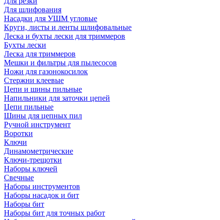
Для резки
Для шлифования
Насадки для УШМ угловые
Круги, листы и ленты шлифовальные
Леска и бухты лески для триммеров
Бухты лески
Леска для триммеров
Мешки и фильтры для пылесосов
Ножи для газонокосилок
Стержни клеевые
Цепи и шины пильные
Напильники для заточки цепей
Цепи пильные
Шины для цепных пил
Ручной инструмент
Воротки
Ключи
Динамометрические
Ключи-трещотки
Наборы ключей
Свечные
Наборы инструментов
Наборы насадок и бит
Наборы бит
Наборы бит для точных работ