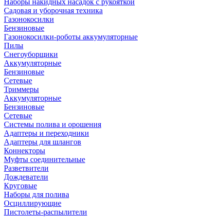
Наборы накидных насадок с рукояткой
Садовая и уборочная техника
Газонокосилки
Бензиновые
Газонокосилки-роботы аккумуляторные
Пилы
Снегоуборщики
Аккумуляторные
Бензиновые
Сетевые
Триммеры
Аккумуляторные
Бензиновые
Сетевые
Системы полива и орошения
Адаптеры и переходники
Адаптеры для шлангов
Коннекторы
Муфты соединительные
Разветвители
Дождеватели
Круговые
Наборы для полива
Осциллирующие
Пистолеты-распылители