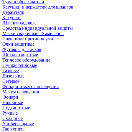
Туманообразователи
Катушки и держатели для шлангов
Держатели
Катушки
Шланги садовые
Средства индивидуальной защиты
Маски сварочные "Хамелеон"
Наушники противошумные
Очки защитные
Футляры для очков
Щитки защитные
Тепловое оборудование
Пушки тепловые
Газовые
Дизельные
Сетевые
Фонари и мачты освещения
Мачты освещения
Фонари
Налобные
Подкапотные
Ручные
Складные
Универсальные
Где купить