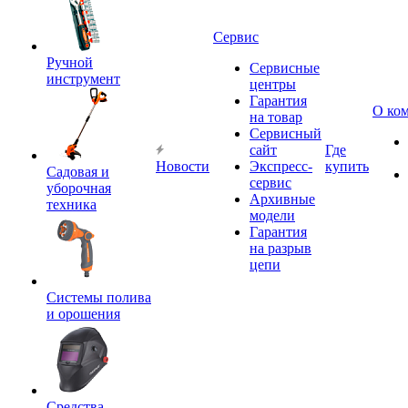
Сервис
Ручной
Сервисные
инструмент
центры
Гарантия
О ко
на товар
Сервисный
сайт
Где
Новости
Экспресс-
купить
Садовая и
сервис
уборочная
Архивные
техника
модели
Гарантия
на разрыв
цепи
Системы полива
и орошения
Средства