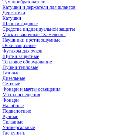
Туманообразователи
Катушки и держатели для шлангов
Держатели
Катушки
Шланги садовые
Средства индивидуальной защиты
Маски сварочные "Хамелеон"
Наушники противошумные
Очки защитные
Футляры для очков
Щитки защитные
Тепловое оборудование
Пушки тепловые
Газовые
Дизельные
Сетевые
Фонари и мачты освещения
Мачты освещения
Фонари
Налобные
Подкапотные
Ручные
Складные
Универсальные
Где купить