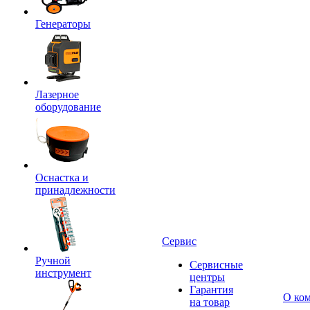
Генераторы
Лазерное
оборудование
Оснастка и
принадлежности
Сервис
Ручной
Сервисные
инструмент
центры
Гарантия
О ко
на товар