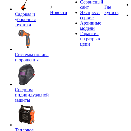
Сервисный
сайт
Где
Новости
Экспресс-
купить
Садовая и
сервис
уборочная
Архивные
техника
модели
Гарантия
на разрыв
цепи
Системы полива
и орошения
Средства
индивидуальной
защиты
Тепловое