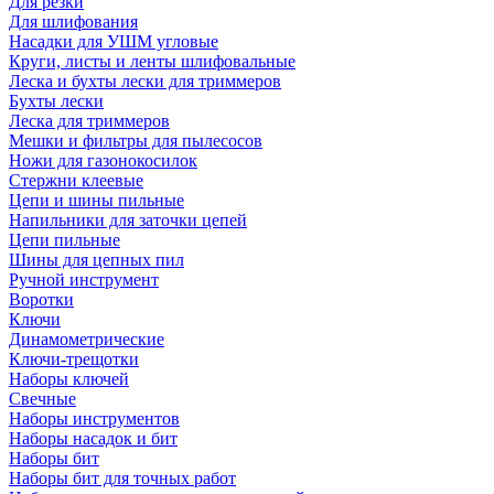
Для резки
Для шлифования
Насадки для УШМ угловые
Круги, листы и ленты шлифовальные
Леска и бухты лески для триммеров
Бухты лески
Леска для триммеров
Мешки и фильтры для пылесосов
Ножи для газонокосилок
Стержни клеевые
Цепи и шины пильные
Напильники для заточки цепей
Цепи пильные
Шины для цепных пил
Ручной инструмент
Воротки
Ключи
Динамометрические
Ключи-трещотки
Наборы ключей
Свечные
Наборы инструментов
Наборы насадок и бит
Наборы бит
Наборы бит для точных работ