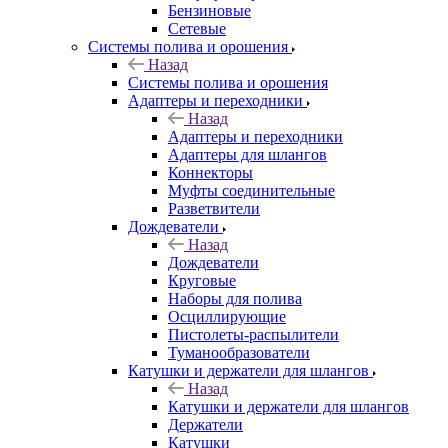
Бензиновые
Сетевые
Системы полива и орошения
Назад
Системы полива и орошения
Адаптеры и переходники
Назад
Адаптеры и переходники
Адаптеры для шлангов
Коннекторы
Муфты соединительные
Разветвители
Дождеватели
Назад
Дождеватели
Круговые
Наборы для полива
Осциллирующие
Пистолеты-распылители
Туманообразователи
Катушки и держатели для шлангов
Назад
Катушки и держатели для шлангов
Держатели
Катушки