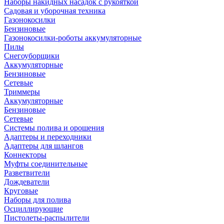
Наборы накидных насадок с рукояткой
Садовая и уборочная техника
Газонокосилки
Бензиновые
Газонокосилки-роботы аккумуляторные
Пилы
Снегоуборщики
Аккумуляторные
Бензиновые
Сетевые
Триммеры
Аккумуляторные
Бензиновые
Сетевые
Системы полива и орошения
Адаптеры и переходники
Адаптеры для шлангов
Коннекторы
Муфты соединительные
Разветвители
Дождеватели
Круговые
Наборы для полива
Осциллирующие
Пистолеты-распылители