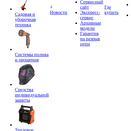
Сервисный
сайт
Где
Новости
Экспресс-
купить
Садовая и
сервис
уборочная
Архивные
техника
модели
Гарантия
на разрыв
цепи
Системы полива
и орошения
Средства
индивидуальной
защиты
Тепловое