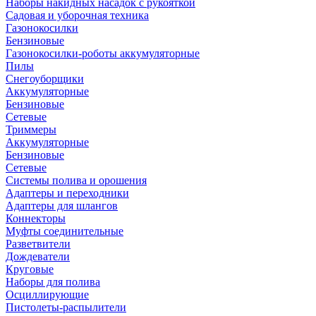
Наборы накидных насадок с рукояткой
Садовая и уборочная техника
Газонокосилки
Бензиновые
Газонокосилки-роботы аккумуляторные
Пилы
Снегоуборщики
Аккумуляторные
Бензиновые
Сетевые
Триммеры
Аккумуляторные
Бензиновые
Сетевые
Системы полива и орошения
Адаптеры и переходники
Адаптеры для шлангов
Коннекторы
Муфты соединительные
Разветвители
Дождеватели
Круговые
Наборы для полива
Осциллирующие
Пистолеты-распылители