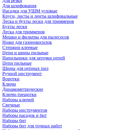
Для резки
Для шлифования
Насадки для УШМ угловые
Круги, листы и ленты шлифовальные
Леска и бухты лески для триммеров
Бухты лески
Леска для триммеров
Мешки и фильтры для пылесосов
Ножи для газонокосилок
Стержни клеевые
Цепи и шины пильные
Напильники для заточки цепей
Цепи пильные
Шины для цепных пил
Ручной инструмент
Воротки
Ключи
Динамометрические
Ключи-трещотки
Наборы ключей
Свечные
Наборы инструментов
Наборы насадок и бит
Наборы бит
Наборы бит для точных работ