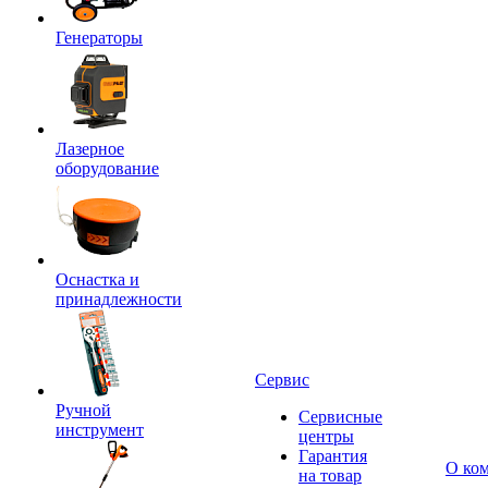
Генераторы
Лазерное
оборудование
Оснастка и
принадлежности
Сервис
Ручной
Сервисные
инструмент
центры
Гарантия
О ко
на товар