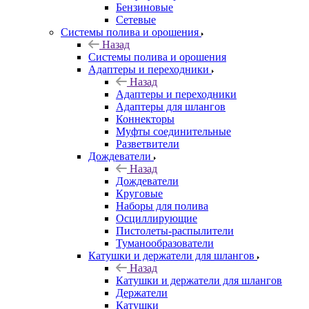
Бензиновые
Сетевые
Системы полива и орошения
Назад
Системы полива и орошения
Адаптеры и переходники
Назад
Адаптеры и переходники
Адаптеры для шлангов
Коннекторы
Муфты соединительные
Разветвители
Дождеватели
Назад
Дождеватели
Круговые
Наборы для полива
Осциллирующие
Пистолеты-распылители
Туманообразователи
Катушки и держатели для шлангов
Назад
Катушки и держатели для шлангов
Держатели
Катушки