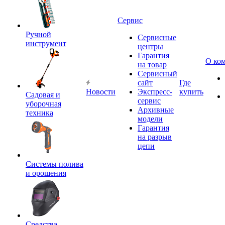
Сервис
Ручной
Сервисные
инструмент
центры
Гарантия
О ко
на товар
Сервисный
сайт
Где
Новости
Экспресс-
купить
Садовая и
сервис
уборочная
Архивные
техника
модели
Гарантия
на разрыв
цепи
Системы полива
и орошения
Средства