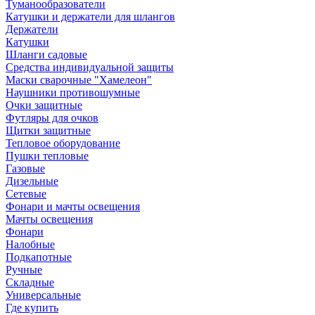
Туманообразователи
Катушки и держатели для шлангов
Держатели
Катушки
Шланги садовые
Средства индивидуальной защиты
Маски сварочные "Хамелеон"
Наушники противошумные
Очки защитные
Футляры для очков
Щитки защитные
Тепловое оборудование
Пушки тепловые
Газовые
Дизельные
Сетевые
Фонари и мачты освещения
Мачты освещения
Фонари
Налобные
Подкапотные
Ручные
Складные
Универсальные
Где купить