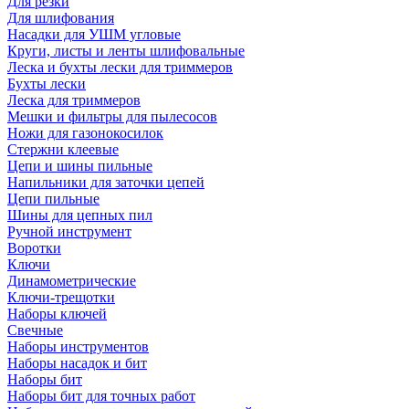
Для резки
Для шлифования
Насадки для УШМ угловые
Круги, листы и ленты шлифовальные
Леска и бухты лески для триммеров
Бухты лески
Леска для триммеров
Мешки и фильтры для пылесосов
Ножи для газонокосилок
Стержни клеевые
Цепи и шины пильные
Напильники для заточки цепей
Цепи пильные
Шины для цепных пил
Ручной инструмент
Воротки
Ключи
Динамометрические
Ключи-трещотки
Наборы ключей
Свечные
Наборы инструментов
Наборы насадок и бит
Наборы бит
Наборы бит для точных работ