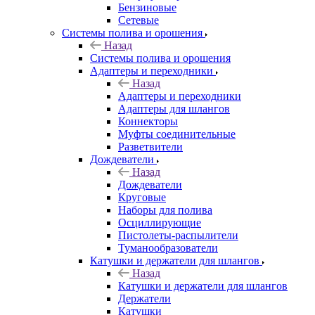
Бензиновые
Сетевые
Системы полива и орошения
Назад
Системы полива и орошения
Адаптеры и переходники
Назад
Адаптеры и переходники
Адаптеры для шлангов
Коннекторы
Муфты соединительные
Разветвители
Дождеватели
Назад
Дождеватели
Круговые
Наборы для полива
Осциллирующие
Пистолеты-распылители
Туманообразователи
Катушки и держатели для шлангов
Назад
Катушки и держатели для шлангов
Держатели
Катушки