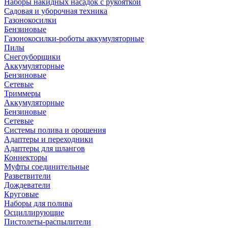
Наборы накидных насадок с рукояткой
Садовая и уборочная техника
Газонокосилки
Бензиновые
Газонокосилки-роботы аккумуляторные
Пилы
Снегоуборщики
Аккумуляторные
Бензиновые
Сетевые
Триммеры
Аккумуляторные
Бензиновые
Сетевые
Системы полива и орошения
Адаптеры и переходники
Адаптеры для шлангов
Коннекторы
Муфты соединительные
Разветвители
Дождеватели
Круговые
Наборы для полива
Осциллирующие
Пистолеты-распылители