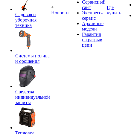
Сервисный
сайт
Где
Новости
Экспресс-
купить
Садовая и
сервис
уборочная
Архивные
техника
модели
Гарантия
на разрыв
цепи
Системы полива
и орошения
Средства
индивидуальной
защиты
Тепловое