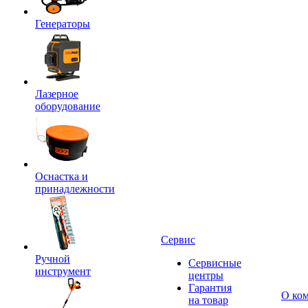
Генераторы
Лазерное
оборудование
Оснастка и
принадлежности
Сервис
Ручной
Сервисные
инструмент
центры
Гарантия
О ко
на товар