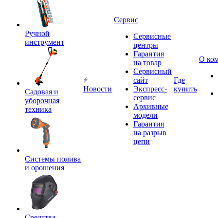
Сервис
Ручной
Сервисные
инструмент
центры
Гарантия
О ко
на товар
Сервисный
сайт
Где
Новости
Экспресс-
купить
Садовая и
сервис
уборочная
Архивные
техника
модели
Гарантия
на разрыв
цепи
Системы полива
и орошения
Средства