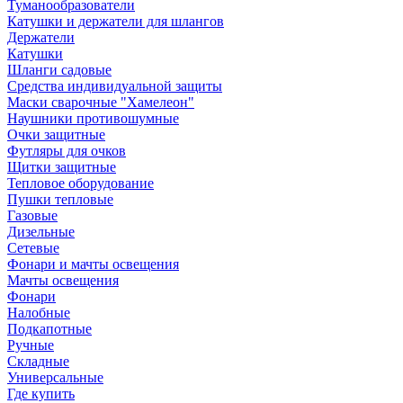
Туманообразователи
Катушки и держатели для шлангов
Держатели
Катушки
Шланги садовые
Средства индивидуальной защиты
Маски сварочные "Хамелеон"
Наушники противошумные
Очки защитные
Футляры для очков
Щитки защитные
Тепловое оборудование
Пушки тепловые
Газовые
Дизельные
Сетевые
Фонари и мачты освещения
Мачты освещения
Фонари
Налобные
Подкапотные
Ручные
Складные
Универсальные
Где купить