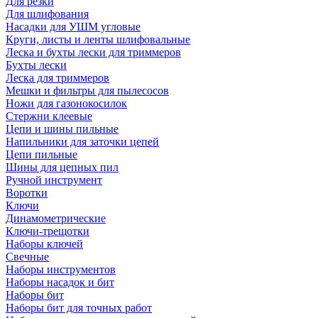
Для резки
Для шлифования
Насадки для УШМ угловые
Круги, листы и ленты шлифовальные
Леска и бухты лески для триммеров
Бухты лески
Леска для триммеров
Мешки и фильтры для пылесосов
Ножи для газонокосилок
Стержни клеевые
Цепи и шины пильные
Напильники для заточки цепей
Цепи пильные
Шины для цепных пил
Ручной инструмент
Воротки
Ключи
Динамометрические
Ключи-трещотки
Наборы ключей
Свечные
Наборы инструментов
Наборы насадок и бит
Наборы бит
Наборы бит для точных работ