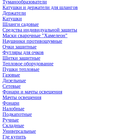
Туманообразователи
Катушки и держатели для шлангов
Держатели
Катушки
Шланги садовые
Средства индивидуальной защиты
Маски сварочные "Хамелеон"
Наушники противошумные
Очки защитные
Футляры для очков
Щитки защитные
Тепловое оборудование
Пушки тепловые
Газовые
Дизельные
Сетевые
Фонари и мачты освещения
Мачты освещения
Фонари
Налобные
Подкапотные
Ручные
Складные
Универсальные
Где купить