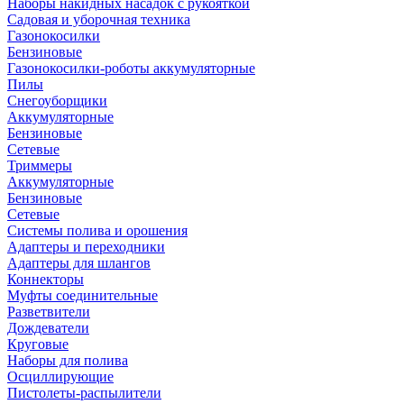
Наборы накидных насадок с рукояткой
Садовая и уборочная техника
Газонокосилки
Бензиновые
Газонокосилки-роботы аккумуляторные
Пилы
Снегоуборщики
Аккумуляторные
Бензиновые
Сетевые
Триммеры
Аккумуляторные
Бензиновые
Сетевые
Системы полива и орошения
Адаптеры и переходники
Адаптеры для шлангов
Коннекторы
Муфты соединительные
Разветвители
Дождеватели
Круговые
Наборы для полива
Осциллирующие
Пистолеты-распылители