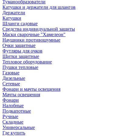
Туманообразователи
Катушки и держатели для шлангов
Держатели
Катушки
Шланги садовые
Средства индивидуальной защиты
Маски сварочные "Хамелеон"
Наушники противошумные
Очки защитные
Футляры для очков
Щитки защитные
Тепловое оборудование
Пушки тепловые
Газовые
Дизельные
Сетевые
Фонари и мачты освещения
Мачты освещения
Фонари
Налобные
Подкапотные
Ручные
Складные
Универсальные
Где купить