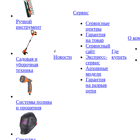
Сервис
Ручной
Сервисные
инструмент
центры
Гарантия
О ко
на товар
Сервисный
сайт
Где
Новости
Экспресс-
купить
Садовая и
сервис
уборочная
Архивные
техника
модели
Гарантия
на разрыв
цепи
Системы полива
и орошения
Средства