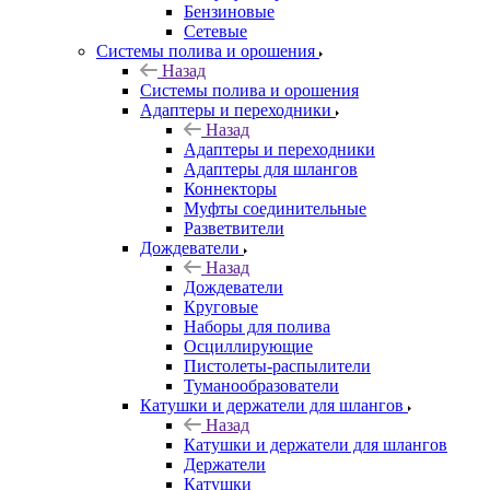
Бензиновые
Сетевые
Системы полива и орошения
Назад
Системы полива и орошения
Адаптеры и переходники
Назад
Адаптеры и переходники
Адаптеры для шлангов
Коннекторы
Муфты соединительные
Разветвители
Дождеватели
Назад
Дождеватели
Круговые
Наборы для полива
Осциллирующие
Пистолеты-распылители
Туманообразователи
Катушки и держатели для шлангов
Назад
Катушки и держатели для шлангов
Держатели
Катушки