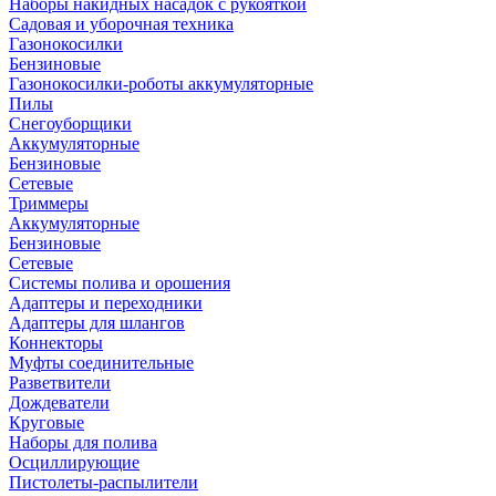
Наборы накидных насадок с рукояткой
Садовая и уборочная техника
Газонокосилки
Бензиновые
Газонокосилки-роботы аккумуляторные
Пилы
Снегоуборщики
Аккумуляторные
Бензиновые
Сетевые
Триммеры
Аккумуляторные
Бензиновые
Сетевые
Системы полива и орошения
Адаптеры и переходники
Адаптеры для шлангов
Коннекторы
Муфты соединительные
Разветвители
Дождеватели
Круговые
Наборы для полива
Осциллирующие
Пистолеты-распылители