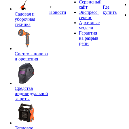
Сервисный
сайт
Где
Новости
Экспресс-
купить
Садовая и
сервис
уборочная
Архивные
техника
модели
Гарантия
на разрыв
цепи
Системы полива
и орошения
Средства
индивидуальной
защиты
Тепловое