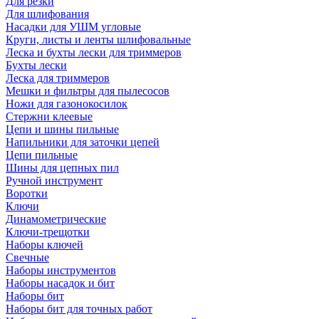
Для резки
Для шлифования
Насадки для УШМ угловые
Круги, листы и ленты шлифовальные
Леска и бухты лески для триммеров
Бухты лески
Леска для триммеров
Мешки и фильтры для пылесосов
Ножи для газонокосилок
Стержни клеевые
Цепи и шины пильные
Напильники для заточки цепей
Цепи пильные
Шины для цепных пил
Ручной инструмент
Воротки
Ключи
Динамометрические
Ключи-трещотки
Наборы ключей
Свечные
Наборы инструментов
Наборы насадок и бит
Наборы бит
Наборы бит для точных работ