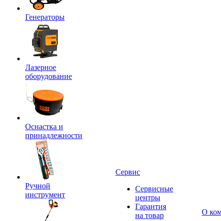
Генераторы
Лазерное
оборудование
Оснастка и
принадлежности
Сервис
Ручной
Сервисные
инструмент
центры
Гарантия
О ко
на товар