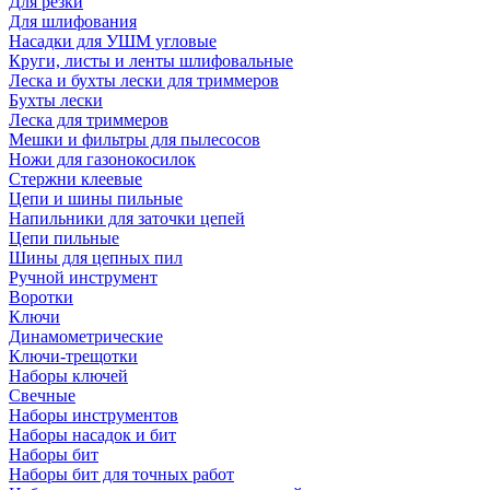
Для резки
Для шлифования
Насадки для УШМ угловые
Круги, листы и ленты шлифовальные
Леска и бухты лески для триммеров
Бухты лески
Леска для триммеров
Мешки и фильтры для пылесосов
Ножи для газонокосилок
Стержни клеевые
Цепи и шины пильные
Напильники для заточки цепей
Цепи пильные
Шины для цепных пил
Ручной инструмент
Воротки
Ключи
Динамометрические
Ключи-трещотки
Наборы ключей
Свечные
Наборы инструментов
Наборы насадок и бит
Наборы бит
Наборы бит для точных работ