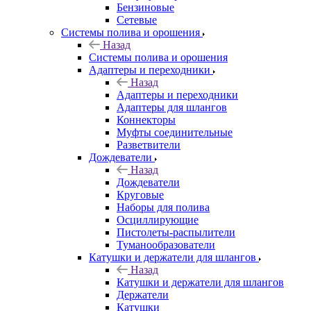
Бензиновые
Сетевые
Системы полива и орошения
Назад
Системы полива и орошения
Адаптеры и переходники
Назад
Адаптеры и переходники
Адаптеры для шлангов
Коннекторы
Муфты соединительные
Разветвители
Дождеватели
Назад
Дождеватели
Круговые
Наборы для полива
Осциллирующие
Пистолеты-распылители
Туманообразователи
Катушки и держатели для шлангов
Назад
Катушки и держатели для шлангов
Держатели
Катушки