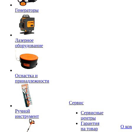
Генераторы
Лазерное
оборудование
Оснастка и
принадлежности
Сервис
Ручной
Сервисные
инструмент
центры
Гарантия
О ко
на товар