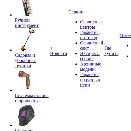
Сервис
Ручной
Сервисные
инструмент
центры
Гарантия
О ко
на товар
Сервисный
сайт
Где
Новости
Экспресс-
купить
Садовая и
сервис
уборочная
Архивные
техника
модели
Гарантия
на разрыв
цепи
Системы полива
и орошения
Средства