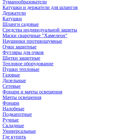
Туманообразователи
Катушки и держатели для шлангов
Держатели
Катушки
Шланги садовые
Средства индивидуальной защиты
Маски сварочные "Хамелеон"
Наушники противошумные
Очки защитные
Футляры для очков
Щитки защитные
Тепловое оборудование
Пушки тепловые
Газовые
Дизельные
Сетевые
Фонари и мачты освещения
Мачты освещения
Фонари
Налобные
Подкапотные
Ручные
Складные
Универсальные
Где купить