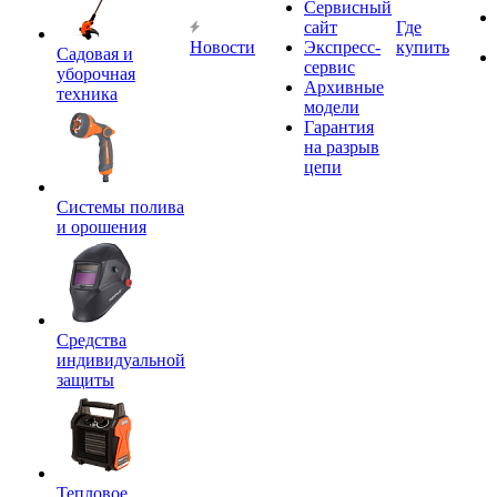
Сервисный
сайт
Где
Новости
Экспресс-
купить
Садовая и
сервис
уборочная
Архивные
техника
модели
Гарантия
на разрыв
цепи
Системы полива
и орошения
Средства
индивидуальной
защиты
Тепловое