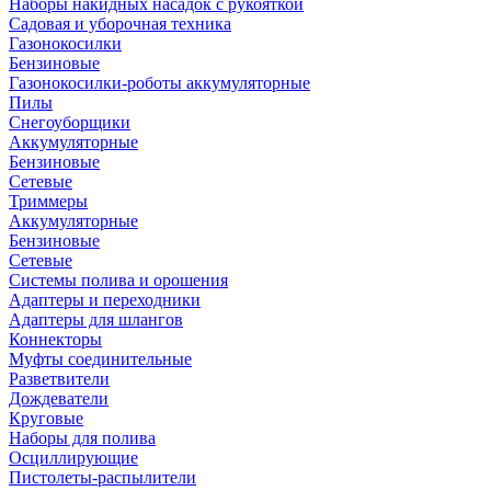
Наборы накидных насадок с рукояткой
Садовая и уборочная техника
Газонокосилки
Бензиновые
Газонокосилки-роботы аккумуляторные
Пилы
Снегоуборщики
Аккумуляторные
Бензиновые
Сетевые
Триммеры
Аккумуляторные
Бензиновые
Сетевые
Системы полива и орошения
Адаптеры и переходники
Адаптеры для шлангов
Коннекторы
Муфты соединительные
Разветвители
Дождеватели
Круговые
Наборы для полива
Осциллирующие
Пистолеты-распылители