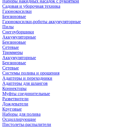
Наборы накидных насадок с рукояткой
Садовая и уборочная техника
Газонокосилки
Бензиновые
Газонокосилки-роботы аккумуляторные
Пилы
Снегоуборщики
Аккумуляторные
Бензиновые
Сетевые
Триммеры
Аккумуляторные
Бензиновые
Сетевые
Системы полива и орошения
Адаптеры и переходники
Адаптеры для шлангов
Коннекторы
Муфты соединительные
Разветвители
Дождеватели
Круговые
Наборы для полива
Осциллирующие
Пистолеты-распылители