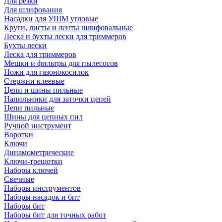
Для резки
Для шлифования
Насадки для УШМ угловые
Круги, листы и ленты шлифовальные
Леска и бухты лески для триммеров
Бухты лески
Леска для триммеров
Мешки и фильтры для пылесосов
Ножи для газонокосилок
Стержни клеевые
Цепи и шины пильные
Напильники для заточки цепей
Цепи пильные
Шины для цепных пил
Ручной инструмент
Воротки
Ключи
Динамометрические
Ключи-трещотки
Наборы ключей
Свечные
Наборы инструментов
Наборы насадок и бит
Наборы бит
Наборы бит для точных работ