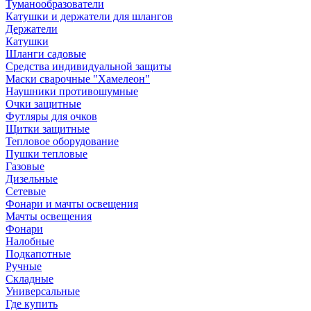
Туманообразователи
Катушки и держатели для шлангов
Держатели
Катушки
Шланги садовые
Средства индивидуальной защиты
Маски сварочные "Хамелеон"
Наушники противошумные
Очки защитные
Футляры для очков
Щитки защитные
Тепловое оборудование
Пушки тепловые
Газовые
Дизельные
Сетевые
Фонари и мачты освещения
Мачты освещения
Фонари
Налобные
Подкапотные
Ручные
Складные
Универсальные
Где купить