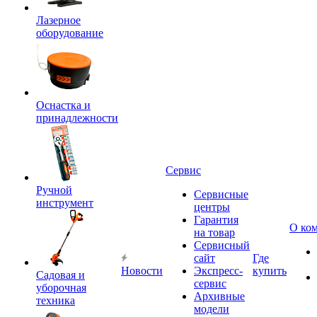
Лазерное
оборудование
Оснастка и
принадлежности
Сервис
Ручной
Сервисные
инструмент
центры
Гарантия
О ко
на товар
Сервисный
сайт
Где
Новости
Экспресс-
купить
Садовая и
сервис
уборочная
Архивные
техника
модели