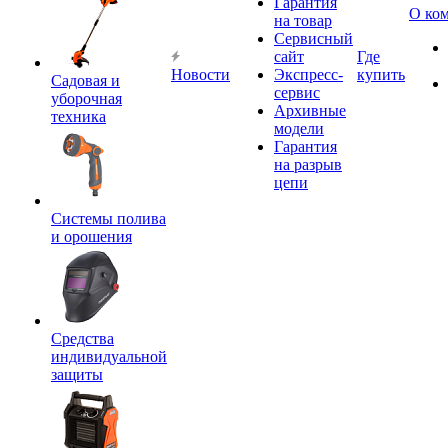
Гарантия
О ко
на товар
Сервисный
сайт
Где
Новости
Экспресс-
купить
Садовая и
сервис
уборочная
Архивные
техника
модели
Гарантия
на разрыв
цепи
Системы полива
и орошения
Средства
индивидуальной
защиты