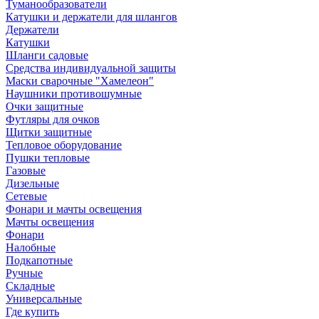
Туманообразователи
Катушки и держатели для шлангов
Держатели
Катушки
Шланги садовые
Средства индивидуальной защиты
Маски сварочные "Хамелеон"
Наушники противошумные
Очки защитные
Футляры для очков
Щитки защитные
Тепловое оборудование
Пушки тепловые
Газовые
Дизельные
Сетевые
Фонари и мачты освещения
Мачты освещения
Фонари
Налобные
Подкапотные
Ручные
Складные
Универсальные
Где купить