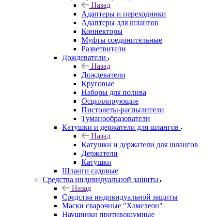
Назад
Адаптеры и переходники
Адаптеры для шлангов
Коннекторы
Муфты соединительные
Разветвители
Дождеватели
Назад
Дождеватели
Круговые
Наборы для полива
Осциллирующие
Пистолеты-распылители
Туманообразователи
Катушки и держатели для шлангов
Назад
Катушки и держатели для шлангов
Держатели
Катушки
Шланги садовые
Средства индивидуальной защиты
Назад
Средства индивидуальной защиты
Маски сварочные "Хамелеон"
Наушники противошумные