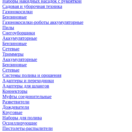
Наборы накидных насадок с рукояткой
Садовая и уборочная техника
Газонокосилки
Бензиновые
Газонокосилки-роботы аккумуляторные
Пилы
Снегоуборщики
Аккумуляторные
Бензиновые
Сетевые
Триммеры
Аккумуляторные
Бензиновые
Сетевые
Системы полива и орошения
Адаптеры и переходники
Адаптеры для шлангов
Коннекторы
Муфты соединительные
Разветвители
Дождеватели
Круговые
Наборы для полива
Осциллирующие
Пистолеты-распылители