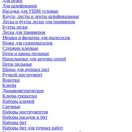
Для резки
Для шлифования
Насадки для УШМ угловые
Круги, листы и ленты шлифовальные
Леска и бухты лески для триммеров
Бухты лески
Леска для триммеров
Мешки и фильтры для пылесосов
Ножи для газонокосилок
Стержни клеевые
Цепи и шины пильные
Напильники для заточки цепей
Цепи пильные
Шины для цепных пил
Ручной инструмент
Воротки
Ключи
Динамометрические
Ключи-трещотки
Наборы ключей
Свечные
Наборы инструментов
Наборы насадок и бит
Наборы бит
Наборы бит для точных работ