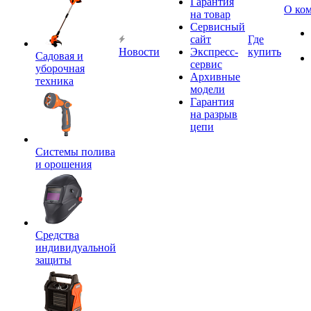
Гарантия
О ко
на товар
Сервисный
сайт
Где
Новости
Экспресс-
купить
Садовая и
сервис
уборочная
Архивные
техника
модели
Гарантия
на разрыв
цепи
Системы полива
и орошения
Средства
индивидуальной
защиты