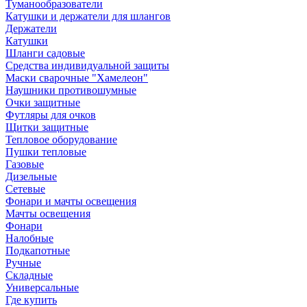
Туманообразователи
Катушки и держатели для шлангов
Держатели
Катушки
Шланги садовые
Средства индивидуальной защиты
Маски сварочные "Хамелеон"
Наушники противошумные
Очки защитные
Футляры для очков
Щитки защитные
Тепловое оборудование
Пушки тепловые
Газовые
Дизельные
Сетевые
Фонари и мачты освещения
Мачты освещения
Фонари
Налобные
Подкапотные
Ручные
Складные
Универсальные
Где купить