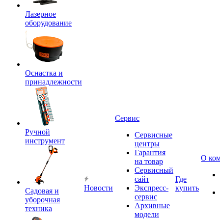
Лазерное
оборудование
Оснастка и
принадлежности
Сервис
Ручной
Сервисные
инструмент
центры
Гарантия
О ко
на товар
Сервисный
сайт
Где
Новости
Экспресс-
купить
Садовая и
сервис
уборочная
Архивные
техника
модели