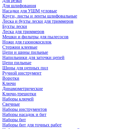
Для резки
Для шлифования
Насадки для УШМ угловые
Круги, листы и ленты шлифовальные
Леска и бухты лески для триммеров
Бухты лески
Леска для триммеров
Мешки и фильтры для пылесосов
Ножи для газонокосилок
Стержни клеевые
Цепи и шины пильные
Напильники для заточки цепей
Цепи пильные
Шины для цепных пил
Ручной инструмент
Воротки
Ключи
Динамометрические
Ключи-трещотки
Наборы ключей
Свечные
Наборы инструментов
Наборы насадок и бит
Наборы бит
Наборы бит для точных работ