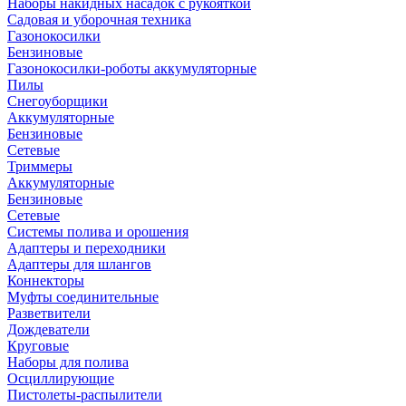
Наборы накидных насадок с рукояткой
Садовая и уборочная техника
Газонокосилки
Бензиновые
Газонокосилки-роботы аккумуляторные
Пилы
Снегоуборщики
Аккумуляторные
Бензиновые
Сетевые
Триммеры
Аккумуляторные
Бензиновые
Сетевые
Системы полива и орошения
Адаптеры и переходники
Адаптеры для шлангов
Коннекторы
Муфты соединительные
Разветвители
Дождеватели
Круговые
Наборы для полива
Осциллирующие
Пистолеты-распылители