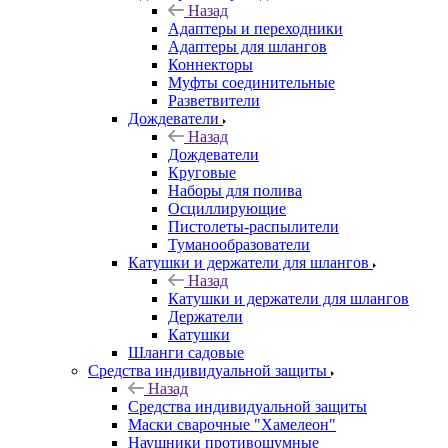
Назад
Адаптеры и переходники
Адаптеры для шлангов
Коннекторы
Муфты соединительные
Разветвители
Дождеватели
Назад
Дождеватели
Круговые
Наборы для полива
Осциллирующие
Пистолеты-распылители
Туманообразователи
Катушки и держатели для шлангов
Назад
Катушки и держатели для шлангов
Держатели
Катушки
Шланги садовые
Средства индивидуальной защиты
Назад
Средства индивидуальной защиты
Маски сварочные "Хамелеон"
Наушники противошумные