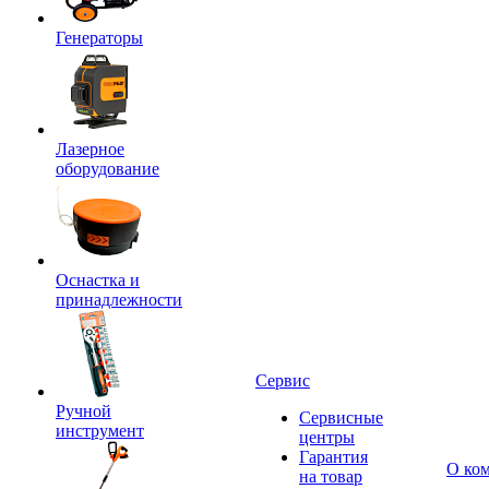
Генераторы
Лазерное
оборудование
Оснастка и
принадлежности
Сервис
Ручной
Сервисные
инструмент
центры
Гарантия
О ко
на товар