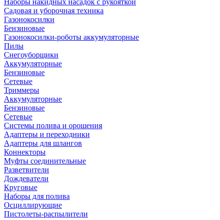
Наборы накидных насадок с рукояткой
Садовая и уборочная техника
Газонокосилки
Бензиновые
Газонокосилки-роботы аккумуляторные
Пилы
Снегоуборщики
Аккумуляторные
Бензиновые
Сетевые
Триммеры
Аккумуляторные
Бензиновые
Сетевые
Системы полива и орошения
Адаптеры и переходники
Адаптеры для шлангов
Коннекторы
Муфты соединительные
Разветвители
Дождеватели
Круговые
Наборы для полива
Осциллирующие
Пистолеты-распылители