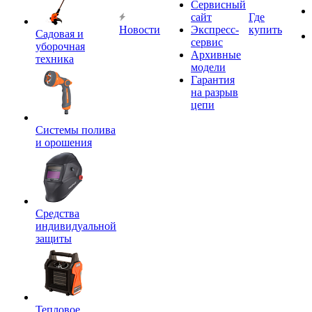
Сервисный
сайт
Где
Новости
Экспресс-
купить
Садовая и
сервис
уборочная
Архивные
техника
модели
Гарантия
на разрыв
цепи
Системы полива
и орошения
Средства
индивидуальной
защиты
Тепловое