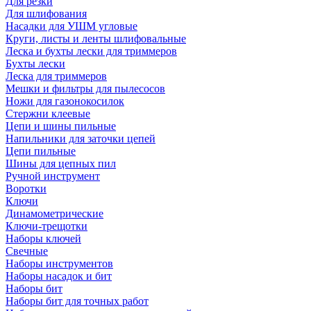
Для резки
Для шлифования
Насадки для УШМ угловые
Круги, листы и ленты шлифовальные
Леска и бухты лески для триммеров
Бухты лески
Леска для триммеров
Мешки и фильтры для пылесосов
Ножи для газонокосилок
Стержни клеевые
Цепи и шины пильные
Напильники для заточки цепей
Цепи пильные
Шины для цепных пил
Ручной инструмент
Воротки
Ключи
Динамометрические
Ключи-трещотки
Наборы ключей
Свечные
Наборы инструментов
Наборы насадок и бит
Наборы бит
Наборы бит для точных работ