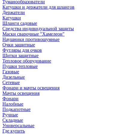
Туманообразователи
Катушки и держатели для шлангов
Держатели
Катушки
Шланги садовые
Средства индивидуальной защиты
Маски сварочные "Хамелеон"
Наушники противошумные
Очки защитные
Футляры для очков
Щитки защитные
Тепловое оборудование
Пушки тепловые
Газовые
Дизельные
Сетевые
Фонари и мачты освещения
Мачты освещения
Фонари
Налобные
Подкапотные
Ручные
Складные
Универсальные
Где купить