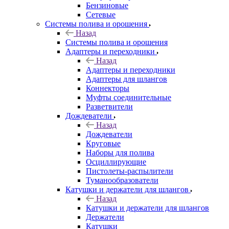
Бензиновые
Сетевые
Системы полива и орошения
Назад
Системы полива и орошения
Адаптеры и переходники
Назад
Адаптеры и переходники
Адаптеры для шлангов
Коннекторы
Муфты соединительные
Разветвители
Дождеватели
Назад
Дождеватели
Круговые
Наборы для полива
Осциллирующие
Пистолеты-распылители
Туманообразователи
Катушки и держатели для шлангов
Назад
Катушки и держатели для шлангов
Держатели
Катушки