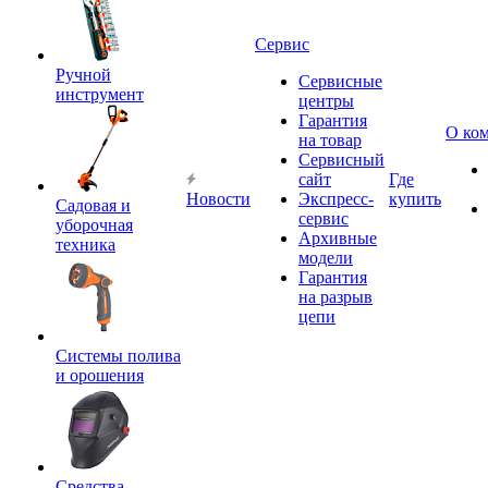
Сервис
Ручной
Сервисные
инструмент
центры
Гарантия
О ко
на товар
Сервисный
сайт
Где
Новости
Экспресс-
купить
Садовая и
сервис
уборочная
Архивные
техника
модели
Гарантия
на разрыв
цепи
Системы полива
и орошения
Средства