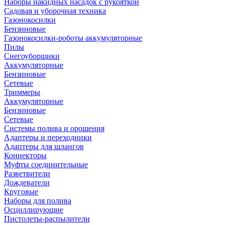
Наборы накидных насадок с рукояткой
Садовая и уборочная техника
Газонокосилки
Бензиновые
Газонокосилки-роботы аккумуляторные
Пилы
Снегоуборщики
Аккумуляторные
Бензиновые
Сетевые
Триммеры
Аккумуляторные
Бензиновые
Сетевые
Системы полива и орошения
Адаптеры и переходники
Адаптеры для шлангов
Коннекторы
Муфты соединительные
Разветвители
Дождеватели
Круговые
Наборы для полива
Осциллирующие
Пистолеты-распылители