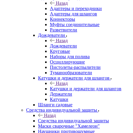
Назад
Адаптеры и переходники
Адаптеры для шлангов
Коннекторы
Муфты соединительные
Разветвители
Дождеватели
Назад
Дождеватели
Круговые
Наборы для полива
Осциллирующие
Пистолеты-распылители
Туманообразователи
Катушки и держатели для шлангов
Назад
Катушки и держатели для шлангов
Держатели
Катушки
Шланги садовые
Средства индивидуальной защиты
Назад
Средства индивидуальной защиты
Маски сварочные "Хамелеон"
Наушники противошумные