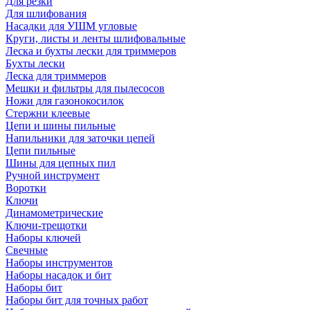
Для резки
Для шлифования
Насадки для УШМ угловые
Круги, листы и ленты шлифовальные
Леска и бухты лески для триммеров
Бухты лески
Леска для триммеров
Мешки и фильтры для пылесосов
Ножи для газонокосилок
Стержни клеевые
Цепи и шины пильные
Напильники для заточки цепей
Цепи пильные
Шины для цепных пил
Ручной инструмент
Воротки
Ключи
Динамометрические
Ключи-трещотки
Наборы ключей
Свечные
Наборы инструментов
Наборы насадок и бит
Наборы бит
Наборы бит для точных работ