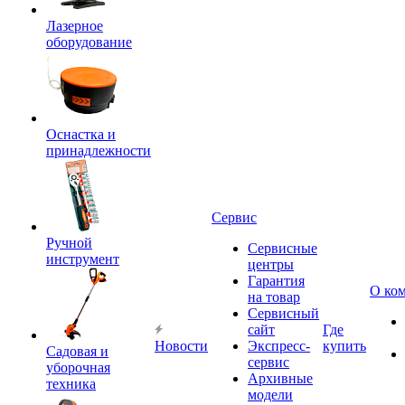
Лазерное
оборудование
Оснастка и
принадлежности
Сервис
Ручной
Сервисные
инструмент
центры
Гарантия
О ко
на товар
Сервисный
сайт
Где
Новости
Экспресс-
купить
Садовая и
сервис
уборочная
Архивные
техника
модели