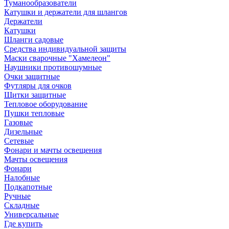
Туманообразователи
Катушки и держатели для шлангов
Держатели
Катушки
Шланги садовые
Средства индивидуальной защиты
Маски сварочные "Хамелеон"
Наушники противошумные
Очки защитные
Футляры для очков
Щитки защитные
Тепловое оборудование
Пушки тепловые
Газовые
Дизельные
Сетевые
Фонари и мачты освещения
Мачты освещения
Фонари
Налобные
Подкапотные
Ручные
Складные
Универсальные
Где купить