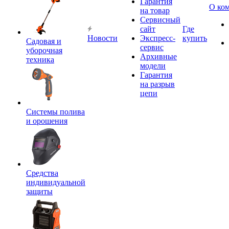
Гарантия
О ко
на товар
Сервисный
сайт
Где
Новости
Экспресс-
купить
Садовая и
сервис
уборочная
Архивные
техника
модели
Гарантия
на разрыв
цепи
Системы полива
и орошения
Средства
индивидуальной
защиты