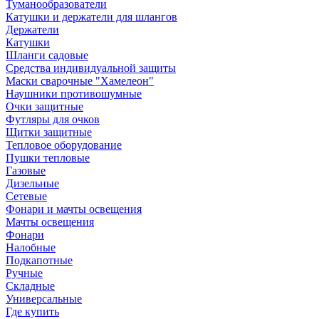
Туманообразователи
Катушки и держатели для шлангов
Держатели
Катушки
Шланги садовые
Средства индивидуальной защиты
Маски сварочные "Хамелеон"
Наушники противошумные
Очки защитные
Футляры для очков
Щитки защитные
Тепловое оборудование
Пушки тепловые
Газовые
Дизельные
Сетевые
Фонари и мачты освещения
Мачты освещения
Фонари
Налобные
Подкапотные
Ручные
Складные
Универсальные
Где купить