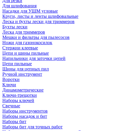
Для резки
Для шлифования
Насадки для УШМ угловые
Круги, листы и ленты шлифовальные
Леска и бухты лески для триммеров
Бухты лески
Леска для триммеров
Мешки и фильтры для пылесосов
Ножи для газонокосилок
Стержни клеевые
Цепи и шины пильные
Напильники для заточки цепей
Цепи пильные
Шины для цепных пил
Ручной инструмент
Воротки
Ключи
Динамометрические
Ключи-трещотки
Наборы ключей
Свечные
Наборы инструментов
Наборы насадок и бит
Наборы бит
Наборы бит для точных работ