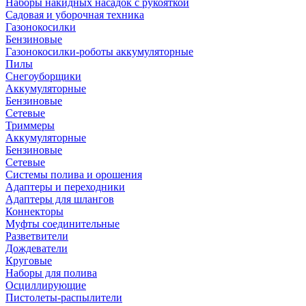
Наборы накидных насадок с рукояткой
Садовая и уборочная техника
Газонокосилки
Бензиновые
Газонокосилки-роботы аккумуляторные
Пилы
Снегоуборщики
Аккумуляторные
Бензиновые
Сетевые
Триммеры
Аккумуляторные
Бензиновые
Сетевые
Системы полива и орошения
Адаптеры и переходники
Адаптеры для шлангов
Коннекторы
Муфты соединительные
Разветвители
Дождеватели
Круговые
Наборы для полива
Осциллирующие
Пистолеты-распылители