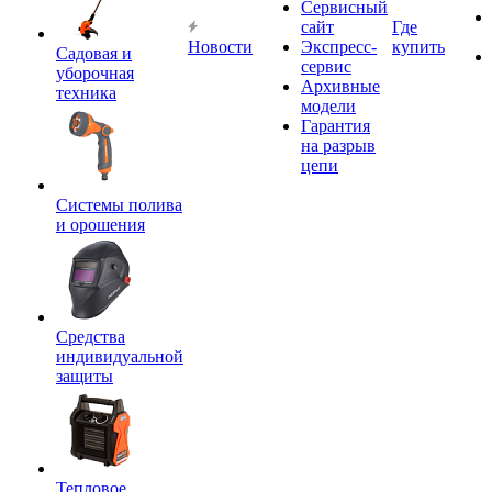
Сервисный
сайт
Где
Новости
Экспресс-
купить
Садовая и
сервис
уборочная
Архивные
техника
модели
Гарантия
на разрыв
цепи
Системы полива
и орошения
Средства
индивидуальной
защиты
Тепловое