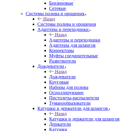
Бензиновые
Сетевые
Системы полива и орошения
Назад
Системы полива и орошения
Адаптеры и переходники
Назад
Адаптеры и переходники
Адаптеры для шлангов
Коннекторы
Муфты соединительные
Разветвители
Дождеватели
Назад
Дождеватели
Круговые
Наборы для полива
Осциллирующие
Пистолеты-распылители
Туманообразователи
Катушки и держатели для шлангов
Назад
Катушки и держатели для шлангов
Держатели
Катушки