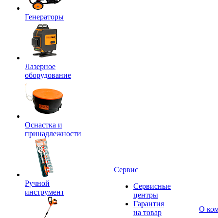
Генераторы
Лазерное
оборудование
Оснастка и
принадлежности
Сервис
Ручной
Сервисные
инструмент
центры
Гарантия
О ко
на товар