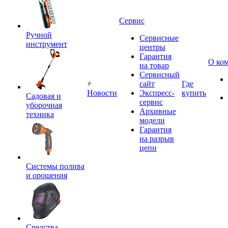
Сервис
Ручной
Сервисные
инструмент
центры
Гарантия
О ко
на товар
Сервисный
сайт
Где
Новости
Экспресс-
купить
Садовая и
сервис
уборочная
Архивные
техника
модели
Гарантия
на разрыв
цепи
Системы полива
и орошения
Средства