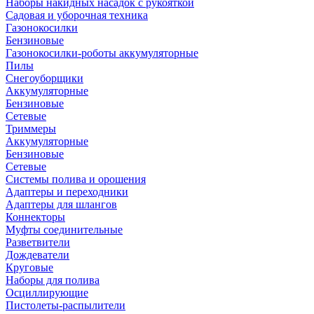
Наборы накидных насадок с рукояткой
Садовая и уборочная техника
Газонокосилки
Бензиновые
Газонокосилки-роботы аккумуляторные
Пилы
Снегоуборщики
Аккумуляторные
Бензиновые
Сетевые
Триммеры
Аккумуляторные
Бензиновые
Сетевые
Системы полива и орошения
Адаптеры и переходники
Адаптеры для шлангов
Коннекторы
Муфты соединительные
Разветвители
Дождеватели
Круговые
Наборы для полива
Осциллирующие
Пистолеты-распылители