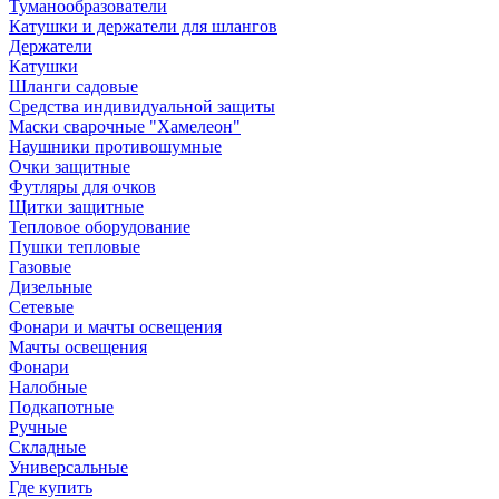
Туманообразователи
Катушки и держатели для шлангов
Держатели
Катушки
Шланги садовые
Средства индивидуальной защиты
Маски сварочные "Хамелеон"
Наушники противошумные
Очки защитные
Футляры для очков
Щитки защитные
Тепловое оборудование
Пушки тепловые
Газовые
Дизельные
Сетевые
Фонари и мачты освещения
Мачты освещения
Фонари
Налобные
Подкапотные
Ручные
Складные
Универсальные
Где купить