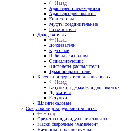
Назад
Адаптеры и переходники
Адаптеры для шлангов
Коннекторы
Муфты соединительные
Разветвители
Дождеватели
Назад
Дождеватели
Круговые
Наборы для полива
Осциллирующие
Пистолеты-распылители
Туманообразователи
Катушки и держатели для шлангов
Назад
Катушки и держатели для шлангов
Держатели
Катушки
Шланги садовые
Средства индивидуальной защиты
Назад
Средства индивидуальной защиты
Маски сварочные "Хамелеон"
Наушники противошумные