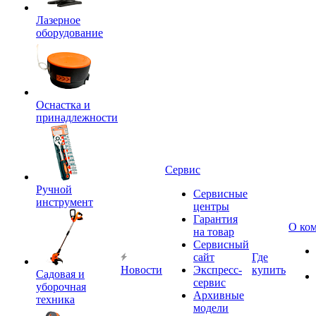
Лазерное
оборудование
Оснастка и
принадлежности
Сервис
Ручной
Сервисные
инструмент
центры
Гарантия
О ко
на товар
Сервисный
сайт
Где
Новости
Экспресс-
купить
Садовая и
сервис
уборочная
Архивные
техника
модели