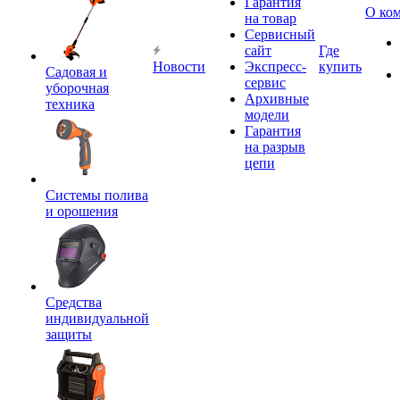
Гарантия
О ко
на товар
Сервисный
сайт
Где
Новости
Экспресс-
купить
Садовая и
сервис
уборочная
Архивные
техника
модели
Гарантия
на разрыв
цепи
Системы полива
и орошения
Средства
индивидуальной
защиты