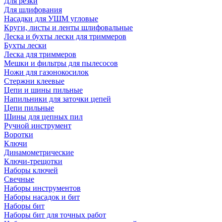
Для резки
Для шлифования
Насадки для УШМ угловые
Круги, листы и ленты шлифовальные
Леска и бухты лески для триммеров
Бухты лески
Леска для триммеров
Мешки и фильтры для пылесосов
Ножи для газонокосилок
Стержни клеевые
Цепи и шины пильные
Напильники для заточки цепей
Цепи пильные
Шины для цепных пил
Ручной инструмент
Воротки
Ключи
Динамометрические
Ключи-трещотки
Наборы ключей
Свечные
Наборы инструментов
Наборы насадок и бит
Наборы бит
Наборы бит для точных работ