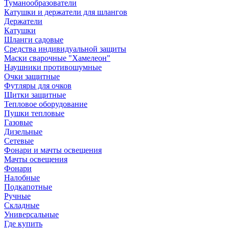
Туманообразователи
Катушки и держатели для шлангов
Держатели
Катушки
Шланги садовые
Средства индивидуальной защиты
Маски сварочные "Хамелеон"
Наушники противошумные
Очки защитные
Футляры для очков
Щитки защитные
Тепловое оборудование
Пушки тепловые
Газовые
Дизельные
Сетевые
Фонари и мачты освещения
Мачты освещения
Фонари
Налобные
Подкапотные
Ручные
Складные
Универсальные
Где купить