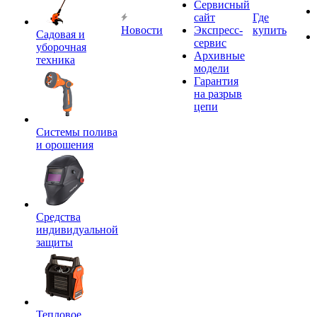
Сервисный
сайт
Где
Новости
Экспресс-
купить
Садовая и
сервис
уборочная
Архивные
техника
модели
Гарантия
на разрыв
цепи
Системы полива
и орошения
Средства
индивидуальной
защиты
Тепловое