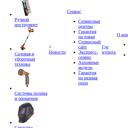
Сервис
Ручной
Сервисные
инструмент
центры
Гарантия
О ко
на товар
Сервисный
сайт
Где
Новости
Экспресс-
купить
Садовая и
сервис
уборочная
Архивные
техника
модели
Гарантия
на разрыв
цепи
Системы полива
и орошения
Средства