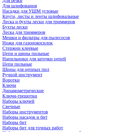
Для резки
Для шлифования
Насадки для УШМ угловые
Круги, листы и ленты шлифовальные
Леска и бухты лески для триммеров
Бухты лески
Леска для триммеров
Мешки и фильтры для пылесосов
Ножи для газонокосилок
Стержни клеевые
Цепи и шины пильные
Напильники для заточки цепей
Цепи пильные
Шины для цепных пил
Ручной инструмент
Воротки
Ключи
Динамометрические
Ключи-трещотки
Наборы ключей
Свечные
Наборы инструментов
Наборы насадок и бит
Наборы бит
Наборы бит для точных работ