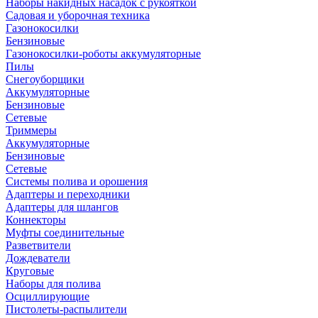
Наборы накидных насадок с рукояткой
Садовая и уборочная техника
Газонокосилки
Бензиновые
Газонокосилки-роботы аккумуляторные
Пилы
Снегоуборщики
Аккумуляторные
Бензиновые
Сетевые
Триммеры
Аккумуляторные
Бензиновые
Сетевые
Системы полива и орошения
Адаптеры и переходники
Адаптеры для шлангов
Коннекторы
Муфты соединительные
Разветвители
Дождеватели
Круговые
Наборы для полива
Осциллирующие
Пистолеты-распылители