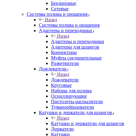
Бензиновые
Сетевые
Системы полива и орошения
Назад
Системы полива и орошения
Адаптеры и переходники
Назад
Адаптеры и переходники
Адаптеры для шлангов
Коннекторы
Муфты соединительные
Разветвители
Дождеватели
Назад
Дождеватели
Круговые
Наборы для полива
Осциллирующие
Пистолеты-распылители
Туманообразователи
Катушки и держатели для шлангов
Назад
Катушки и держатели для шлангов
Держатели
Катушки