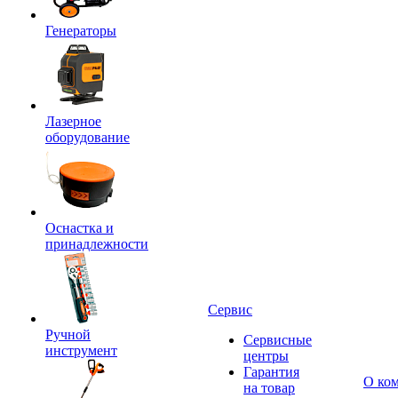
Генераторы
Лазерное
оборудование
Оснастка и
принадлежности
Сервис
Ручной
Сервисные
инструмент
центры
Гарантия
О ко
на товар