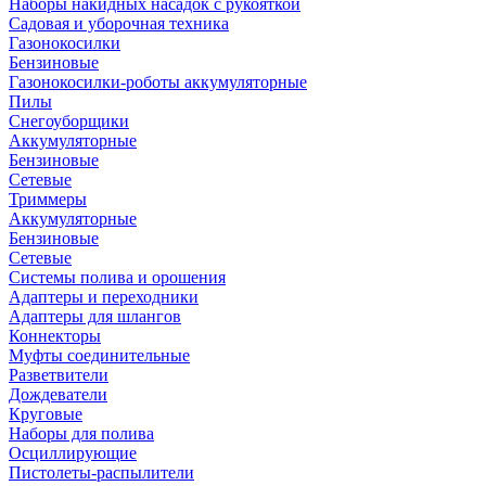
Наборы накидных насадок с рукояткой
Садовая и уборочная техника
Газонокосилки
Бензиновые
Газонокосилки-роботы аккумуляторные
Пилы
Снегоуборщики
Аккумуляторные
Бензиновые
Сетевые
Триммеры
Аккумуляторные
Бензиновые
Сетевые
Системы полива и орошения
Адаптеры и переходники
Адаптеры для шлангов
Коннекторы
Муфты соединительные
Разветвители
Дождеватели
Круговые
Наборы для полива
Осциллирующие
Пистолеты-распылители