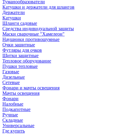
Туманообразователи
Катушки и держатели для шлангов
Держатели
Катушки
Шланги садовые
Средства индивидуальной защиты
Маски сварочные "Хамелеон"
Наушники противошумные
Очки защитные
Футляры для очков
Щитки защитные
Тепловое оборудование
Пушки тепловые
Газовые
Дизельные
Сетевые
Фонари и мачты освещения
Мачты освещения
Фонари
Налобные
Подкапотные
Ручные
Складные
Универсальные
Где купить