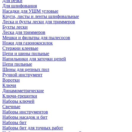
Для резки
Для шлифования
Насадки для УШМ угловые
Круги, листы и ленты шлифовальные
Леска и бухты лески для триммеров
Бухты лески
Леска для триммеров
Мешки и фильтры для пылесосов
Ножи для газонокосилок
Стержни клеевые
Цепи и шины пильные
Напильники для заточки цепей
Цепи пильные
Шины для цепных пил
Ручной инструмент
Воротки
Ключи
Динамометрические
Ключи-трещотки
Наборы ключей
Свечные
Наборы инструментов
Наборы насадок и бит
Наборы бит
Наборы бит для точных работ