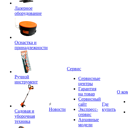
Лазерное
оборудование
Оснастка и
принадлежности
Сервис
Ручной
Сервисные
инструмент
центры
Гарантия
О ко
на товар
Сервисный
сайт
Где
Новости
Экспресс-
купить
Садовая и
сервис
уборочная
Архивные
техника
модели