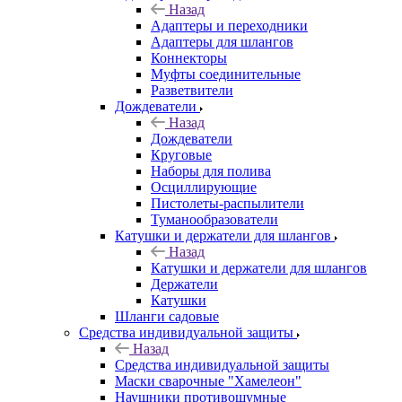
Назад
Адаптеры и переходники
Адаптеры для шлангов
Коннекторы
Муфты соединительные
Разветвители
Дождеватели
Назад
Дождеватели
Круговые
Наборы для полива
Осциллирующие
Пистолеты-распылители
Туманообразователи
Катушки и держатели для шлангов
Назад
Катушки и держатели для шлангов
Держатели
Катушки
Шланги садовые
Средства индивидуальной защиты
Назад
Средства индивидуальной защиты
Маски сварочные "Хамелеон"
Наушники противошумные