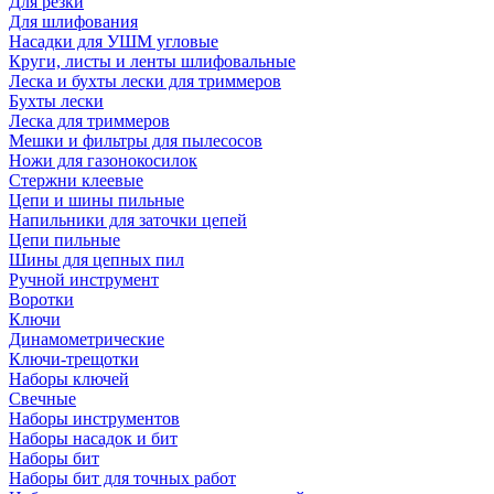
Для резки
Для шлифования
Насадки для УШМ угловые
Круги, листы и ленты шлифовальные
Леска и бухты лески для триммеров
Бухты лески
Леска для триммеров
Мешки и фильтры для пылесосов
Ножи для газонокосилок
Стержни клеевые
Цепи и шины пильные
Напильники для заточки цепей
Цепи пильные
Шины для цепных пил
Ручной инструмент
Воротки
Ключи
Динамометрические
Ключи-трещотки
Наборы ключей
Свечные
Наборы инструментов
Наборы насадок и бит
Наборы бит
Наборы бит для точных работ