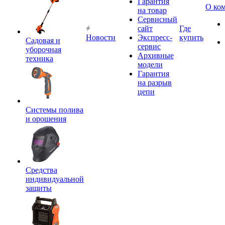
Гарантия
О ко
на товар
Сервисный
сайт
Где
Новости
Экспресс-
купить
Садовая и
сервис
уборочная
Архивные
техника
модели
Гарантия
на разрыв
цепи
Системы полива
и орошения
Средства
индивидуальной
защиты