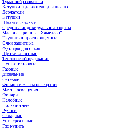
Туманообразователи
Катушки и держатели для шлангов
Держатели
Катушки
Шланги садовые
Средства индивидуальной защиты
Маски сварочные "Хамелеон"
Наушники противошумные
Очки защитные
Футляры для очков
Щитки защитные
Тепловое оборудование
Пушки тепловые
Газовые
Дизельные
Сетевые
Фонари и мачты освещения
Мачты освещения
Фонари
Налобные
Подкапотные
Ручные
Складные
Универсальные
Где купить