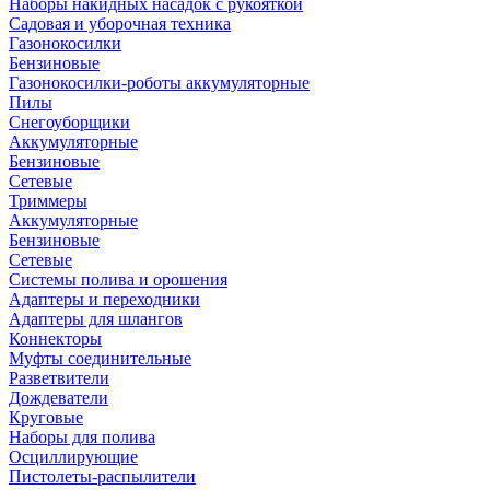
Наборы накидных насадок с рукояткой
Садовая и уборочная техника
Газонокосилки
Бензиновые
Газонокосилки-роботы аккумуляторные
Пилы
Снегоуборщики
Аккумуляторные
Бензиновые
Сетевые
Триммеры
Аккумуляторные
Бензиновые
Сетевые
Системы полива и орошения
Адаптеры и переходники
Адаптеры для шлангов
Коннекторы
Муфты соединительные
Разветвители
Дождеватели
Круговые
Наборы для полива
Осциллирующие
Пистолеты-распылители