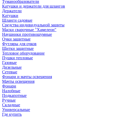
Туманообразователи
Катушки и держатели для шлангов
Держатели
Катушки
Шланги садовые
Средства индивидуальной защиты
Маски сварочные "Хамелеон"
Наушники противошумные
Очки защитные
Футляры для очков
Щитки защитные
Тепловое оборудование
Пушки тепловые
Газовые
Дизельные
Сетевые
Фонари и мачты освещения
Мачты освещения
Фонари
Налобные
Подкапотные
Ручные
Складные
Универсальные
Где купить