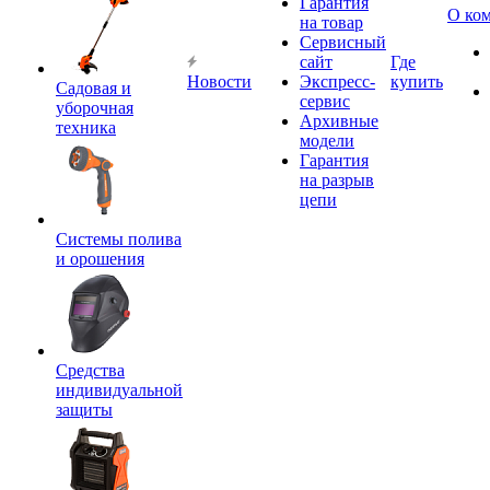
Гарантия
О ко
на товар
Сервисный
сайт
Где
Новости
Экспресс-
купить
Садовая и
сервис
уборочная
Архивные
техника
модели
Гарантия
на разрыв
цепи
Системы полива
и орошения
Средства
индивидуальной
защиты