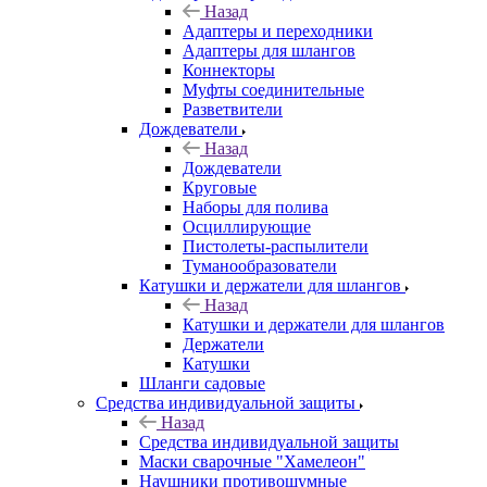
Назад
Адаптеры и переходники
Адаптеры для шлангов
Коннекторы
Муфты соединительные
Разветвители
Дождеватели
Назад
Дождеватели
Круговые
Наборы для полива
Осциллирующие
Пистолеты-распылители
Туманообразователи
Катушки и держатели для шлангов
Назад
Катушки и держатели для шлангов
Держатели
Катушки
Шланги садовые
Средства индивидуальной защиты
Назад
Средства индивидуальной защиты
Маски сварочные "Хамелеон"
Наушники противошумные