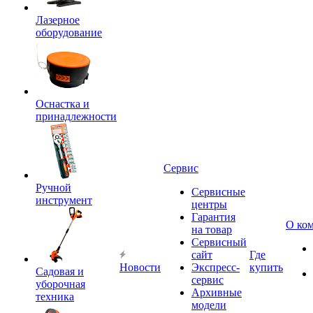
Лазерное
оборудование
Оснастка и
принадлежности
Сервис
Ручной
Сервисные
инструмент
центры
Гарантия
О ко
на товар
Сервисный
сайт
Где
Новости
Экспресс-
купить
Садовая и
сервис
уборочная
Архивные
техника
модели