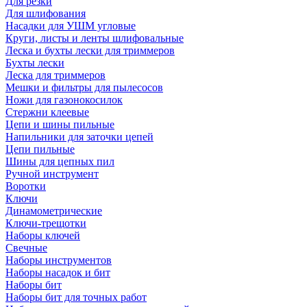
Для резки
Для шлифования
Насадки для УШМ угловые
Круги, листы и ленты шлифовальные
Леска и бухты лески для триммеров
Бухты лески
Леска для триммеров
Мешки и фильтры для пылесосов
Ножи для газонокосилок
Стержни клеевые
Цепи и шины пильные
Напильники для заточки цепей
Цепи пильные
Шины для цепных пил
Ручной инструмент
Воротки
Ключи
Динамометрические
Ключи-трещотки
Наборы ключей
Свечные
Наборы инструментов
Наборы насадок и бит
Наборы бит
Наборы бит для точных работ