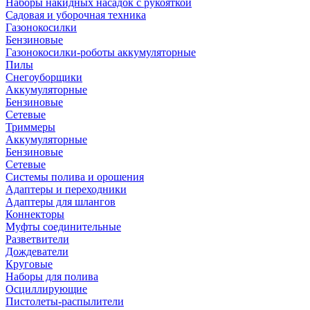
Наборы накидных насадок с рукояткой
Садовая и уборочная техника
Газонокосилки
Бензиновые
Газонокосилки-роботы аккумуляторные
Пилы
Снегоуборщики
Аккумуляторные
Бензиновые
Сетевые
Триммеры
Аккумуляторные
Бензиновые
Сетевые
Системы полива и орошения
Адаптеры и переходники
Адаптеры для шлангов
Коннекторы
Муфты соединительные
Разветвители
Дождеватели
Круговые
Наборы для полива
Осциллирующие
Пистолеты-распылители