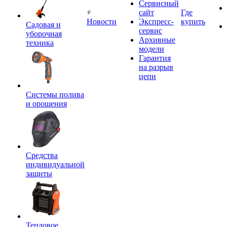
Сервисный
сайт
Где
Новости
Экспресс-
купить
Садовая и
сервис
уборочная
Архивные
техника
модели
Гарантия
на разрыв
цепи
Системы полива
и орошения
Средства
индивидуальной
защиты
Тепловое