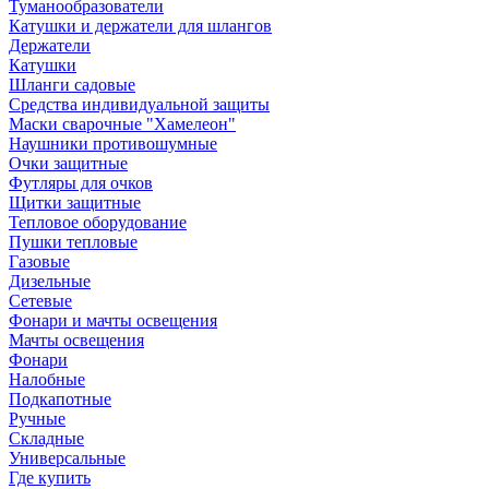
Туманообразователи
Катушки и держатели для шлангов
Держатели
Катушки
Шланги садовые
Средства индивидуальной защиты
Маски сварочные "Хамелеон"
Наушники противошумные
Очки защитные
Футляры для очков
Щитки защитные
Тепловое оборудование
Пушки тепловые
Газовые
Дизельные
Сетевые
Фонари и мачты освещения
Мачты освещения
Фонари
Налобные
Подкапотные
Ручные
Складные
Универсальные
Где купить