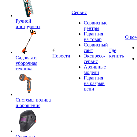
Сервис
Ручной
Сервисные
инструмент
центры
Гарантия
О ко
на товар
Сервисный
сайт
Где
Новости
Экспресс-
купить
Садовая и
сервис
уборочная
Архивные
техника
модели
Гарантия
на разрыв
цепи
Системы полива
и орошения
Средства