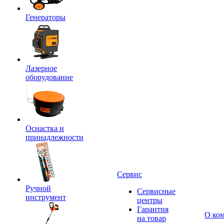
Генераторы
Лазерное
оборудование
Оснастка и
принадлежности
Сервис
Ручной
Сервисные
инструмент
центры
Гарантия
О ко
на товар