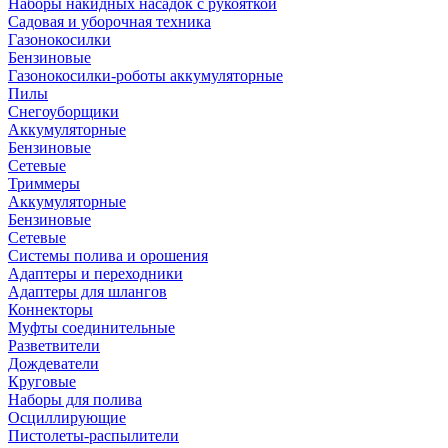
Наборы накидных насадок с рукояткой
Садовая и уборочная техника
Газонокосилки
Бензиновые
Газонокосилки-роботы аккумуляторные
Пилы
Снегоуборщики
Аккумуляторные
Бензиновые
Сетевые
Триммеры
Аккумуляторные
Бензиновые
Сетевые
Системы полива и орошения
Адаптеры и переходники
Адаптеры для шлангов
Коннекторы
Муфты соединительные
Разветвители
Дождеватели
Круговые
Наборы для полива
Осциллирующие
Пистолеты-распылители