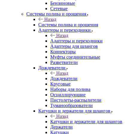
Бензиновые
Сетевые
Системы полива и орошения
Назад
Системы полива и орошения
Адаптеры и переходники
Назад
Адаптеры и переходники
Адаптеры для шлангов
Коннекторы
Муфты соединительные
Разветвители
Дождеватели
Назад
Дождеватели
Круговые
Наборы для полива
Осциллирующие
Пистолеты-распылители
Туманообразователи
Катушки и держатели для шлангов
Назад
Катушки и держатели для шлангов
Держатели
Катушки