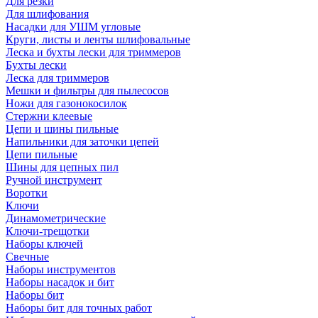
Для резки
Для шлифования
Насадки для УШМ угловые
Круги, листы и ленты шлифовальные
Леска и бухты лески для триммеров
Бухты лески
Леска для триммеров
Мешки и фильтры для пылесосов
Ножи для газонокосилок
Стержни клеевые
Цепи и шины пильные
Напильники для заточки цепей
Цепи пильные
Шины для цепных пил
Ручной инструмент
Воротки
Ключи
Динамометрические
Ключи-трещотки
Наборы ключей
Свечные
Наборы инструментов
Наборы насадок и бит
Наборы бит
Наборы бит для точных работ