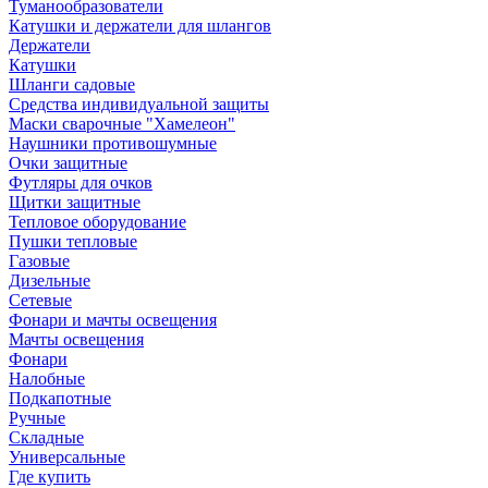
Туманообразователи
Катушки и держатели для шлангов
Держатели
Катушки
Шланги садовые
Средства индивидуальной защиты
Маски сварочные "Хамелеон"
Наушники противошумные
Очки защитные
Футляры для очков
Щитки защитные
Тепловое оборудование
Пушки тепловые
Газовые
Дизельные
Сетевые
Фонари и мачты освещения
Мачты освещения
Фонари
Налобные
Подкапотные
Ручные
Складные
Универсальные
Где купить