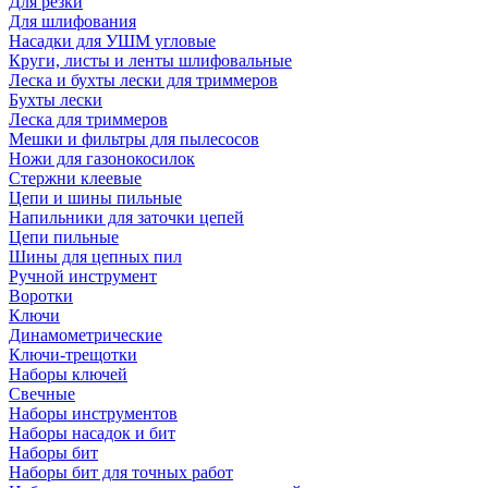
Для резки
Для шлифования
Насадки для УШМ угловые
Круги, листы и ленты шлифовальные
Леска и бухты лески для триммеров
Бухты лески
Леска для триммеров
Мешки и фильтры для пылесосов
Ножи для газонокосилок
Стержни клеевые
Цепи и шины пильные
Напильники для заточки цепей
Цепи пильные
Шины для цепных пил
Ручной инструмент
Воротки
Ключи
Динамометрические
Ключи-трещотки
Наборы ключей
Свечные
Наборы инструментов
Наборы насадок и бит
Наборы бит
Наборы бит для точных работ