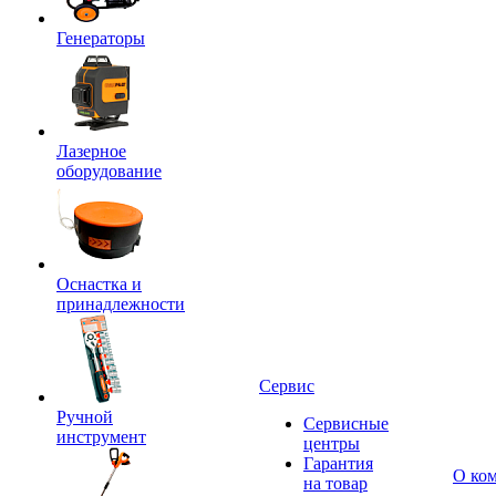
Генераторы
Лазерное
оборудование
Оснастка и
принадлежности
Сервис
Ручной
Сервисные
инструмент
центры
Гарантия
О ко
на товар