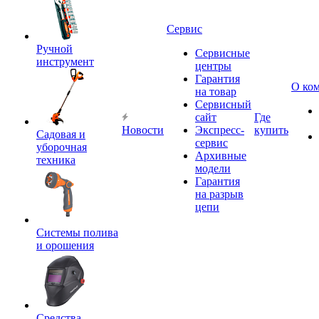
Сервис
Ручной
Сервисные
инструмент
центры
Гарантия
О ко
на товар
Сервисный
сайт
Где
Новости
Экспресс-
купить
Садовая и
сервис
уборочная
Архивные
техника
модели
Гарантия
на разрыв
цепи
Системы полива
и орошения
Средства