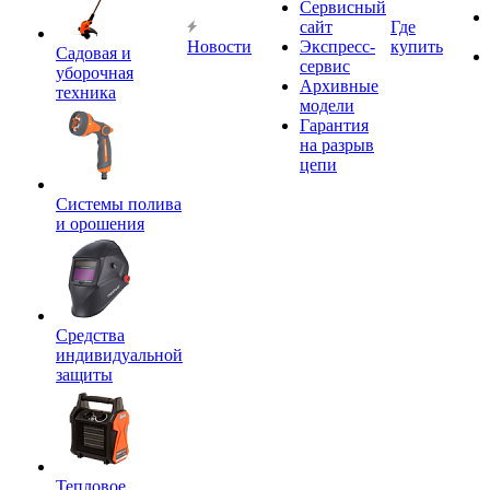
Сервисный
сайт
Где
Новости
Экспресс-
купить
Садовая и
сервис
уборочная
Архивные
техника
модели
Гарантия
на разрыв
цепи
Системы полива
и орошения
Средства
индивидуальной
защиты
Тепловое