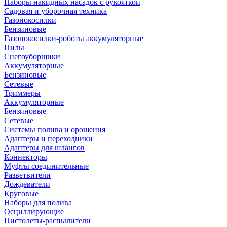
Наборы накидных насадок с рукояткой
Садовая и уборочная техника
Газонокосилки
Бензиновые
Газонокосилки-роботы аккумуляторные
Пилы
Снегоуборщики
Аккумуляторные
Бензиновые
Сетевые
Триммеры
Аккумуляторные
Бензиновые
Сетевые
Системы полива и орошения
Адаптеры и переходники
Адаптеры для шлангов
Коннекторы
Муфты соединительные
Разветвители
Дождеватели
Круговые
Наборы для полива
Осциллирующие
Пистолеты-распылители