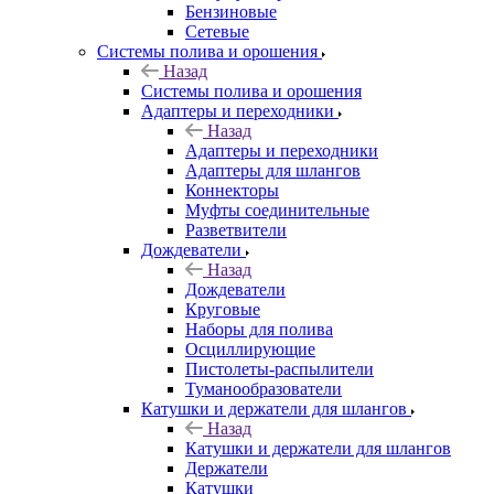
Бензиновые
Сетевые
Системы полива и орошения
Назад
Системы полива и орошения
Адаптеры и переходники
Назад
Адаптеры и переходники
Адаптеры для шлангов
Коннекторы
Муфты соединительные
Разветвители
Дождеватели
Назад
Дождеватели
Круговые
Наборы для полива
Осциллирующие
Пистолеты-распылители
Туманообразователи
Катушки и держатели для шлангов
Назад
Катушки и держатели для шлангов
Держатели
Катушки